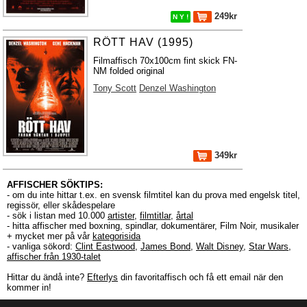
249kr
N Y !
RÖTT HAV (1995)
Filmaffisch 70x100cm fint skick FN-
NM folded original
Tony Scott
Denzel Washington
349kr
AFFISCHER SÖKTIPS:
- om du inte hittar t.ex. en svensk filmtitel kan du prova med engelsk titel,
regissör, eller skådespelare
- sök i listan med 10.000
artister
,
filmtitlar
,
årtal
- hitta affischer med boxning, spindlar, dokumentärer, Film Noir, musikaler
+ mycket mer på vår
kategorisida
- vanliga sökord:
Clint Eastwood
,
James Bond
,
Walt Disney
,
Star Wars
,
affischer från 1930-talet
Hittar du ändå inte?
Efterlys
din favoritaffisch och få ett email när den
kommer in!