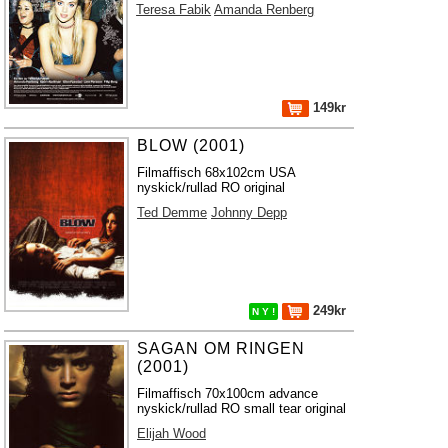
Teresa Fabik
Amanda Renberg
149kr
BLOW (2001)
Filmaffisch 68x102cm USA
nyskick/rullad RO original
Ted Demme
Johnny Depp
249kr
N Y !
SAGAN OM RINGEN
(2001)
Filmaffisch 70x100cm advance
nyskick/rullad RO small tear original
Elijah Wood