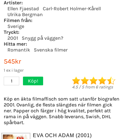
Artister:
Ellen Fjaestad
Carl-Robert Holmer-Kårell
Ulrika Bergman
Filmen från:
Sverige
Tryckt:
2001
Snygg på väggen?
Hitta mer:
Romantik
Svenska filmer
545kr
1 ex i lager
Köp!
1
4.5
/
5
from
6
ratings
Köp en äkta filmaffisch som satt utanför biografen
2001. Ovanlig, de flesta slängdes när filmen gick
ner. Papper och färger i hög kvalitet, perfekt att
rama in på väggen. Snabb leverans, Swish, DHL
spårbart.
EVA OCH ADAM (2001)