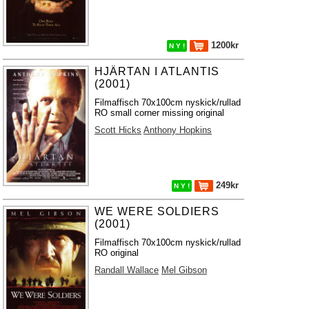
1200kr
N Y !
HJÄRTAN I ATLANTIS
(2001)
Filmaffisch 70x100cm nyskick/rullad
RO small corner missing original
Scott Hicks
Anthony Hopkins
249kr
N Y !
WE WERE SOLDIERS
(2001)
Filmaffisch 70x100cm nyskick/rullad
RO original
Randall Wallace
Mel Gibson