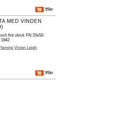
95kr
TA MED VINDEN
9)
isch fint skick FN 33x50
l 1942
 Fleming
Vivien Leigh
95kr