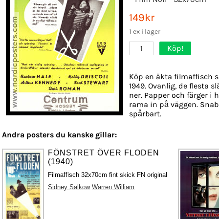
149kr
1 ex i lager
Köp!
1
Köp en äkta filmaffisch 
1949. Ovanlig, de flesta 
ner. Papper och färger i h
rama in på väggen. Snabb
spårbart.
Andra posters du kanske gillar:
FÖNSTRET ÖVER FLODEN
(1940)
Filmaffisch 32x70cm fint skick FN original
Sidney Salkow
Warren William