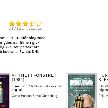
3.5
/
5
from
14
ratings
som satt utanför biografen
slängdes när filmen gick
ög kvalitet, perfekt att
 leverans, Swish, DHL
VITTNET I FÖNSTRET
HUN
(1986)
KLEV
Filmaffisch 70x100cm fint skick FN
Filmaf
original
origina
Curtis Hanson
Steve Guttenberg
Felix 