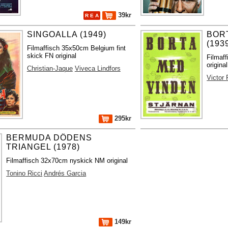
39kr
R E A
SINGOALLA (1949)
BOR
(193
Filmaffisch 35x50cm Belgium fint
skick FN original
Filmaff
origina
Christian-Jaque
Viveca Lindfors
Victor
295kr
BERMUDA DÖDENS
TRIANGEL (1978)
Filmaffisch 32x70cm nyskick NM original
Tonino Ricci
Andrés Garcia
149kr