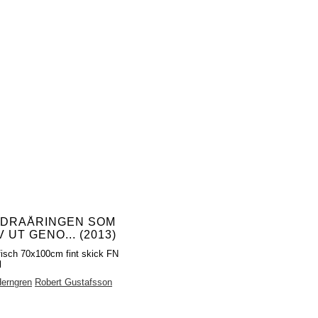
DRAÅRINGEN SOM
 UT GENO... (2013)
fisch 70x100cm fint skick FN
l
Herngren
Robert Gustafsson