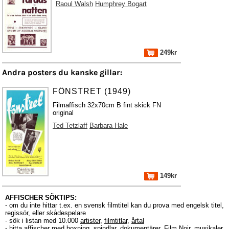
Raoul Walsh
Humphrey Bogart
249kr
Andra posters du kanske gillar:
FÖNSTRET (1949)
Filmaffisch 32x70cm B fint skick FN
original
Ted Tetzlaff
Barbara Hale
149kr
AFFISCHER SÖKTIPS:
- om du inte hittar t.ex. en svensk filmtitel kan du prova med engelsk titel,
regissör, eller skådespelare
- sök i listan med 10.000
artister
,
filmtitlar
,
årtal
- hitta affischer med boxning, spindlar, dokumentärer, Film Noir, musikaler