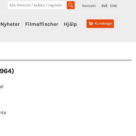
Kontakt
SVE
ENG
Nyheter
Filmaffischer
Hjälp
Kundvagn
1964)
al
nte