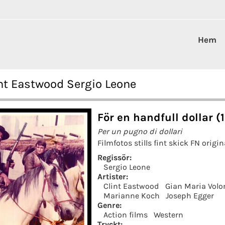
Hem
int Eastwood Sergio Leone
För en handfull dollar (
Per un pugno di dollari
Filmfotos stills fint skick FN origin
Regissör:
Sergio Leone
Artister:
Clint Eastwood
Gian Maria Volo
Marianne Koch
Joseph Egger
Genre:
Action films
Western
Tryckt: