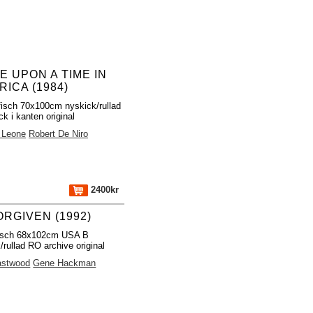
E UPON A TIME IN
RICA (1984)
fisch 70x100cm nyskick/rullad
k i kanten original
 Leone
Robert De Niro
2400kr
RGIVEN (1992)
fisch 68x102cm USA B
/rullad RO archive original
astwood
Gene Hackman