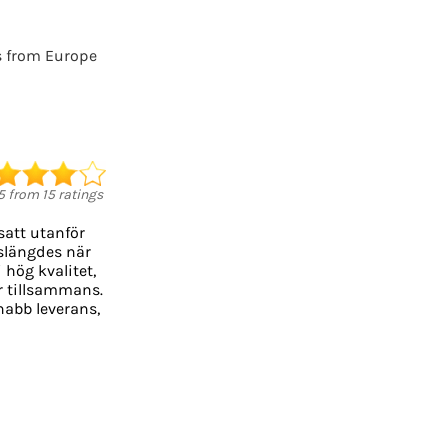
s from Europe
5
from
15
ratings
satt utanför
 slängdes när
 hög kvalitet,
er tillsammans.
Snabb leverans,