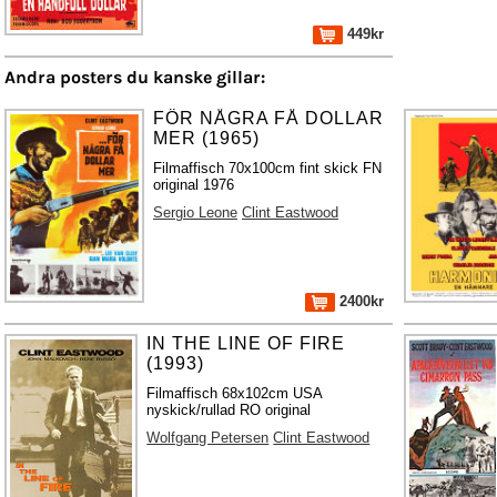
449kr
Andra posters du kanske gillar:
FÖR NÅGRA FÅ DOLLAR
MER (1965)
Filmaffisch 70x100cm fint skick FN
original 1976
Sergio Leone
Clint Eastwood
2400kr
IN THE LINE OF FIRE
(1993)
Filmaffisch 68x102cm USA
nyskick/rullad RO original
Wolfgang Petersen
Clint Eastwood