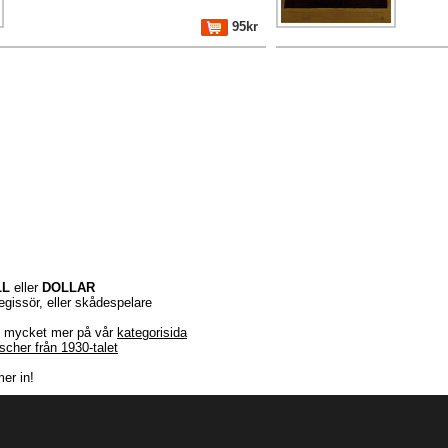
95kr
LL
eller
DOLLAR
regissör, eller skådespelare
r + mycket mer på vår
kategorisida
ischer från 1930-talet
er in!