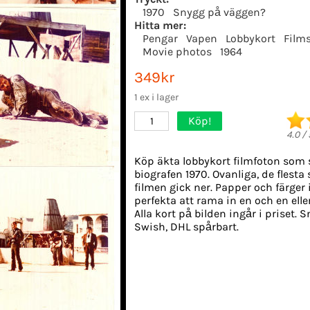
1970
Snygg på väggen?
Hitta mer:
Pengar
Vapen
Lobbykort
Film
Movie photos
1964
349kr
1 ex i lager
Köp!
1
4.0
/
Köp äkta lobbykort filmfoton som 
biografen 1970. Ovanliga, de flesta
filmen gick ner. Papper och färger i
perfekta att rama in en och en ell
Alla kort på bilden ingår i priset. 
Swish, DHL spårbart.