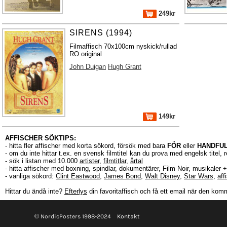
249kr
SIRENS (1994)
Filmaffisch 70x100cm nyskick/rullad
RO original
John Duigan
Hugh Grant
149kr
AFFISCHER SÖKTIPS:
- hitta fler affischer med korta sökord, försök med bara
FÖR
eller
HANDFU
- om du inte hittar t.ex. en svensk filmtitel kan du prova med engelsk titel, 
- sök i listan med 10.000
artister
,
filmtitlar
,
årtal
- hitta affischer med boxning, spindlar, dokumentärer, Film Noir, musikale
- vanliga sökord:
Clint Eastwood
,
James Bond
,
Walt Disney
,
Star Wars
,
aff
Hittar du ändå inte?
Efterlys
din favoritaffisch och få ett email när den komm
© NordicPosters 1998-2024
Kontakt