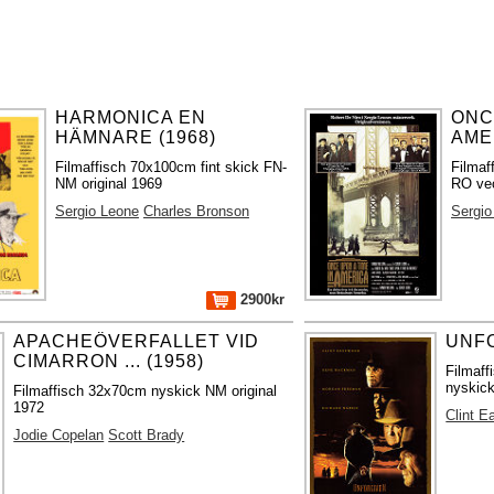
HARMONICA EN
ONC
HÄMNARE (1968)
AME
Filmaffisch 70x100cm fint skick FN-
Filmaf
NM original 1969
RO vec
Sergio Leone
Charles Bronson
Sergio
2900kr
APACHEÖVERFALLET VID
UNFO
CIMARRON ... (1958)
Filmaf
nyskick
Filmaffisch 32x70cm nyskick NM original
1972
Clint E
Jodie Copelan
Scott Brady