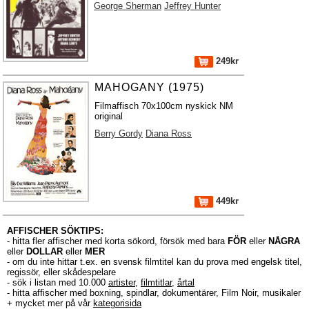
George Sherman
Jeffrey Hunter
249kr
MAHOGANY (1975)
Filmaffisch 70x100cm nyskick NM
original
Berry Gordy
Diana Ross
449kr
AFFISCHER SÖKTIPS:
- hitta fler affischer med korta sökord, försök med bara
FÖR
eller
NÅGRA
eller
DOLLAR
eller
MER
- om du inte hittar t.ex. en svensk filmtitel kan du prova med engelsk titel,
regissör, eller skådespelare
- sök i listan med 10.000
artister
,
filmtitlar
,
årtal
- hitta affischer med boxning, spindlar, dokumentärer, Film Noir, musikaler
+ mycket mer på vår
kategorisida