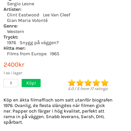
Sergio Leone
Artister:
Clint Eastwood
Lee Van Cleef
Gian Maria Volonté
Genre:
Western
Tryckt:
1976
Snygg på väggen?
Hitta mer:
Films from Europe
1965
2400kr
1 ex i lager
Köp!
1
5.0
/
5
from
17
ratings
Köp en äkta filmaffisch som satt utanför biografen
1976. Ovanlig, de flesta slängdes när filmen gick
ner. Papper och färger i hög kvalitet, perfekt att
rama in på väggen. Snabb leverans, Swish, DHL
spårbart.