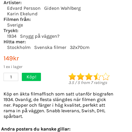
Artister:
Edvard Persson
Gideon Wahlberg
Karin Ekelund
Filmen från:
Sverige
Tryckt:
1934
Snygg på väggen?
Hitta mer:
Stockholm
Svenska filmer
32x70cm
149kr
1 ex i lager
Köp!
1
3.5
/
5
from
7
ratings
Köp en äkta filmaffisch som satt utanför biografen
1934. Ovanlig, de flesta slängdes när filmen gick
ner. Papper och färger i hög kvalitet, perfekt att
rama in på väggen. Snabb leverans, Swish, DHL
spårbart.
Andra posters du kanske gillar: