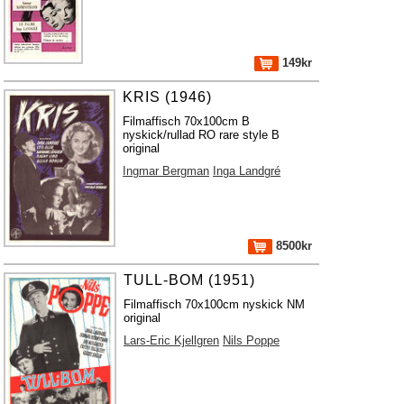
149kr
KRIS (1946)
Filmaffisch 70x100cm B
nyskick/rullad RO rare style B
original
Ingmar Bergman
Inga Landgré
8500kr
TULL-BOM (1951)
Filmaffisch 70x100cm nyskick NM
original
Lars-Eric Kjellgren
Nils Poppe