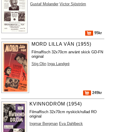
Gustaf Molander
Victor Sjöström
95kr
MORD LILLA VÄN (1955)
Filmaffisch 32x70cm använt skick GD-FN
original
Stig Olin
Inga Landgré
249kr
KVINNODRÖM (1954)
Filmaffisch 32x70cm nyskick/rullad RO
original
Ingmar Bergman
Eva Dahlbeck