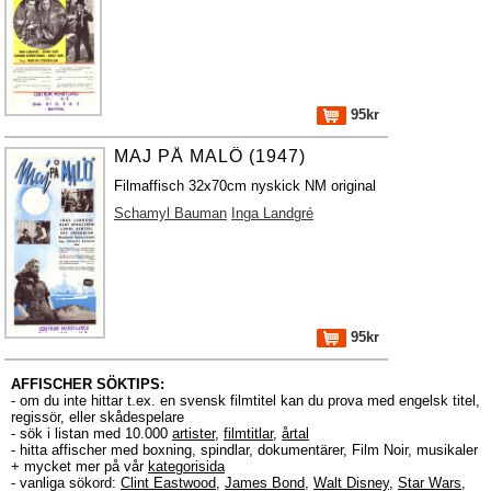
95kr
MAJ PÅ MALÖ (1947)
Filmaffisch 32x70cm nyskick NM original
Schamyl Bauman
Inga Landgré
95kr
AFFISCHER SÖKTIPS:
- om du inte hittar t.ex. en svensk filmtitel kan du prova med engelsk titel,
regissör, eller skådespelare
- sök i listan med 10.000
artister
,
filmtitlar
,
årtal
- hitta affischer med boxning, spindlar, dokumentärer, Film Noir, musikaler
+ mycket mer på vår
kategorisida
- vanliga sökord:
Clint Eastwood
,
James Bond
,
Walt Disney
,
Star Wars
,