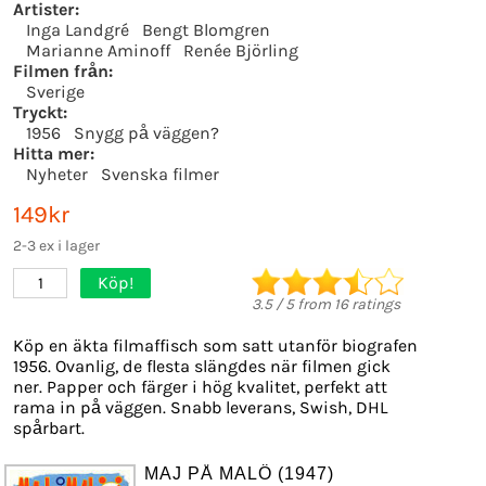
Artister:
Inga Landgré
Bengt Blomgren
Marianne Aminoff
Renée Björling
Filmen från:
Sverige
Tryckt:
1956
Snygg på väggen?
Hitta mer:
Nyheter
Svenska filmer
149kr
2-3 ex i lager
Köp!
1
3.5
/
5
from
16
ratings
Köp en äkta filmaffisch som satt utanför biografen
1956. Ovanlig, de flesta slängdes när filmen gick
ner. Papper och färger i hög kvalitet, perfekt att
rama in på väggen. Snabb leverans, Swish, DHL
spårbart.
MAJ PÅ MALÖ (1947)