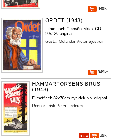
449kr
ORDET (1943)
Filmaffisch C använt skick GD
90x120 original
Gustaf Molander
Victor Sjöström
349kr
HAMMARFORSENS BRUS
(1948)
Filmaffisch 32x70cm nyskick NM original
Ragnar Frisk
Peter Lindgren
39kr
R E A