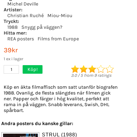
Michel Deville
Artister:
Christian Ruché
Miou-Miou
Tryckt:
1988
Snygg på väggen?
Hitta mer:
REA posters
Films from Europe
39kr
1 ex i lager
Köp!
1
3.0
/
5
from
9
ratings
Köp en äkta filmaffisch som satt utanför biografen
1988. Ovanlig, de flesta slängdes när filmen gick
ner. Papper och färger i hög kvalitet, perfekt att
rama in på väggen. Snabb leverans, Swish, DHL
spårbart.
Andra posters du kanske gillar:
STRUL (1988)