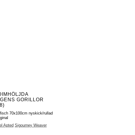
DIMHÖLJDA
GENS GORILLOR
8)
fisch 70x100cm nyskick/rullad
ginal
el Apted
Sigourney Weaver