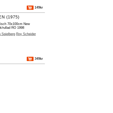
149kr
N (1975)
ffisch 70x100cm New
k/rullad RO 1998
 Spielberg
Roy Scheider
349kr