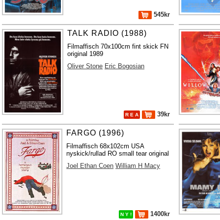
545kr
TALK RADIO (1988)
Filmaffisch 70x100cm fint skick FN
original 1989
Oliver Stone
Eric Bogosian
39kr
R E A
FARGO (1996)
Filmaffisch 68x102cm USA
nyskick/rullad RO small tear original
Joel Ethan Coen
William H Macy
1400kr
N Y !