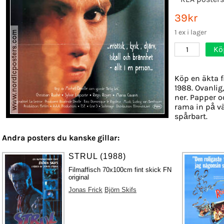
39kr
1 ex i lager
Kö
1
Köp en äkta f
1988. Ovanlig
ner. Papper oc
rama in på v
spårbart.
Andra posters du kanske gillar:
STRUL (1988)
Filmaffisch 70x100cm fint skick FN
original
Jonas Frick
Björn Skifs