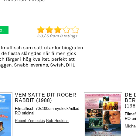
p!
3.0
/
5
from
8
ratings
ilmaffisch som satt utanför biografen
, de flesta slängdes när filmen gick
h färger i hög kvalitet, perfekt att
äggen. Snabb leverans, Swish, DHL
VEM SATTE DIT ROGER
DE 
RABBIT (1988)
BER
(198
Filmaffisch 70x100cm nyskick/rullad
RO original
Filmaf
RO ori
Robert Zemeckis
Bob Hoskins
Micha