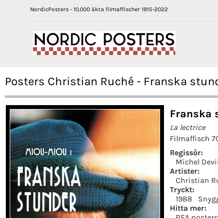
NordicPosters - 10.000 äkta filmaffischer 1915-2022
Posters Christian Ruché - Franska stun
Franska 
La lectrice
Filmaffisch 7
Regissör:
Michel Devil
Artister:
Christian 
Tryckt:
1988
Snyg
Hitta mer:
REA posters