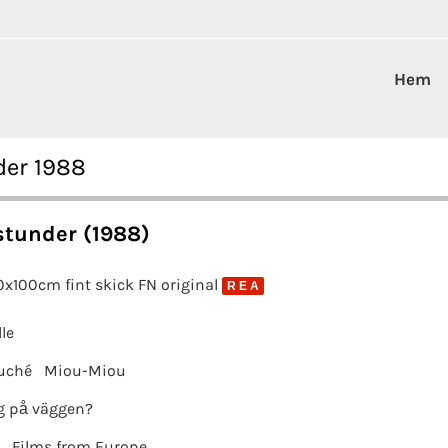
Hem
der 1988
stunder (1988)
0x100cm fint skick FN original
R E A
le
Ruché
Miou-Miou
g på väggen?
Films from Europe