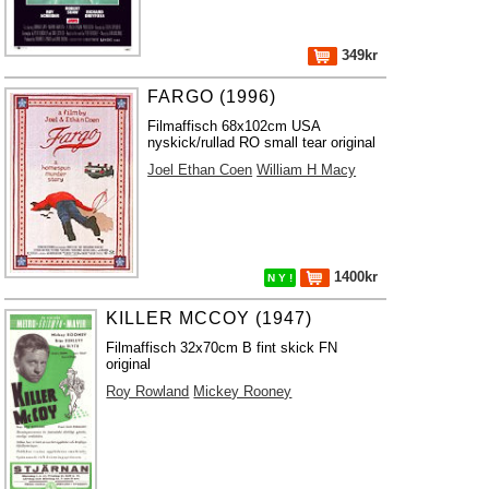
349kr
FARGO (1996)
Filmaffisch 68x102cm USA
nyskick/rullad RO small tear original
Joel Ethan Coen
William H Macy
1400kr
N Y !
KILLER MCCOY (1947)
Filmaffisch 32x70cm B fint skick FN
original
Roy Rowland
Mickey Rooney