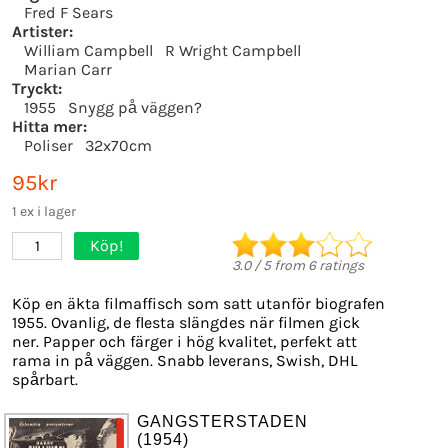
Fred F Sears
Artister:
William Campbell
R Wright Campbell
Marian Carr
Tryckt:
1955
Snygg på väggen?
Hitta mer:
Poliser
32x70cm
95kr
1 ex i lager
Köp!
1
3.0
/
5
from
6
ratings
Köp en äkta filmaffisch som satt utanför biografen
1955. Ovanlig, de flesta slängdes när filmen gick
ner. Papper och färger i hög kvalitet, perfekt att
rama in på väggen. Snabb leverans, Swish, DHL
spårbart.
GANGSTERSTADEN
(1954)