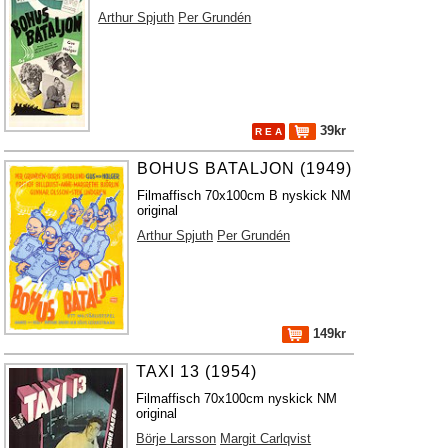
Arthur Spjuth
Per Grundén
39kr
R E A
BOHUS BATALJON (1949)
Filmaffisch 70x100cm B nyskick NM
original
Arthur Spjuth
Per Grundén
149kr
TAXI 13 (1954)
Filmaffisch 70x100cm nyskick NM
original
Börje Larsson
Margit Carlqvist