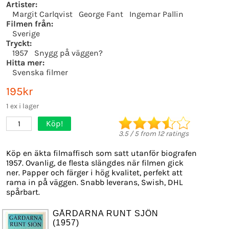
Artister:
Margit Carlqvist
George Fant
Ingemar Pallin
Filmen från:
Sverige
Tryckt:
1957
Snygg på väggen?
Hitta mer:
Svenska filmer
195kr
1 ex i lager
Köp!
1
3.5
/
5
from
12
ratings
Köp en äkta filmaffisch som satt utanför biografen
1957. Ovanlig, de flesta slängdes när filmen gick
ner. Papper och färger i hög kvalitet, perfekt att
rama in på väggen. Snabb leverans, Swish, DHL
spårbart.
GÅRDARNA RUNT SJÖN
(1957)