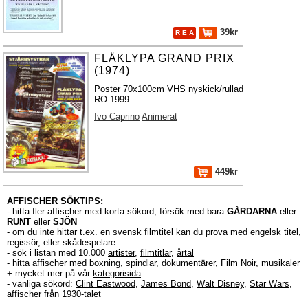
39kr
R E A
FLÅKLYPA GRAND PRIX
(1974)
Poster 70x100cm VHS nyskick/rullad
RO 1999
Ivo Caprino
Animerat
449kr
AFFISCHER SÖKTIPS:
- hitta fler affischer med korta sökord, försök med bara
GÅRDARNA
eller
RUNT
eller
SJÖN
- om du inte hittar t.ex. en svensk filmtitel kan du prova med engelsk titel,
regissör, eller skådespelare
- sök i listan med 10.000
artister
,
filmtitlar
,
årtal
- hitta affischer med boxning, spindlar, dokumentärer, Film Noir, musikaler
+ mycket mer på vår
kategorisida
- vanliga sökord:
Clint Eastwood
,
James Bond
,
Walt Disney
,
Star Wars
,
affischer från 1930-talet