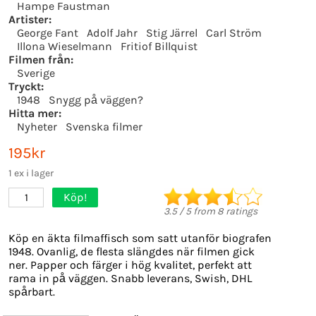
Hampe Faustman
Artister:
George Fant
Adolf Jahr
Stig Järrel
Carl Ström
Illona Wieselmann
Fritiof Billquist
Filmen från:
Sverige
Tryckt:
1948
Snygg på väggen?
Hitta mer:
Nyheter
Svenska filmer
195kr
1 ex i lager
Köp!
1
3.5
/
5
from
8
ratings
Köp en äkta filmaffisch som satt utanför biografen
1948. Ovanlig, de flesta slängdes när filmen gick
ner. Papper och färger i hög kvalitet, perfekt att
rama in på väggen. Snabb leverans, Swish, DHL
spårbart.