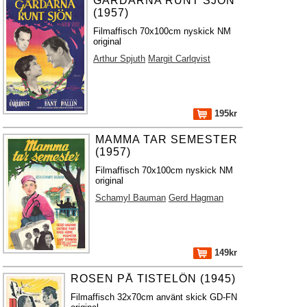
GÅRDARNA RUNT SJÖN
(1957)
Filmaffisch 70x100cm nyskick NM
original
Arthur Spjuth
Margit Carlqvist
195kr
MAMMA TAR SEMESTER
(1957)
Filmaffisch 70x100cm nyskick NM
original
Schamyl Bauman
Gerd Hagman
149kr
ROSEN PÅ TISTELÖN (1945)
Filmaffisch 32x70cm använt skick GD-FN