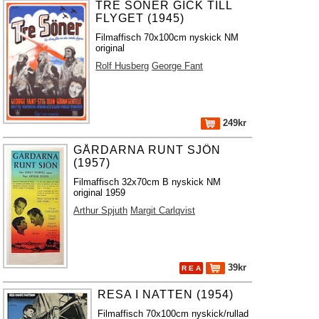
TRE SÖNER GICK TILL
FLYGET (1945)
Filmaffisch 70x100cm nyskick NM
original
Rolf Husberg
George Fant
249kr
GÅRDARNA RUNT SJÖN
(1957)
Filmaffisch 32x70cm B nyskick NM
original 1959
Arthur Spjuth
Margit Carlqvist
39kr
R E A
RESA I NATTEN (1954)
Filmaffisch 70x100cm nyskick/rullad