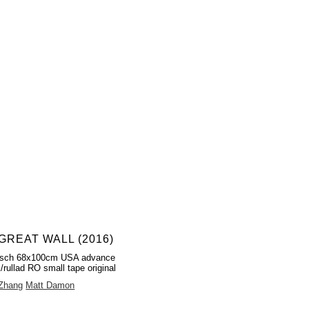
GREAT WALL (2016)
fisch 68x100cm USA advance
/rullad RO small tape original
Zhang
Matt Damon