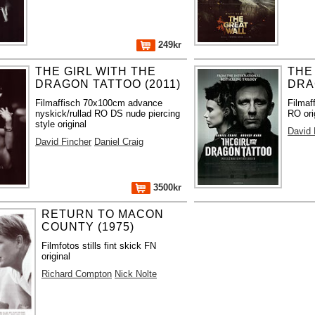
249kr
THE GIRL WITH THE
THE
DRAGON TATTOO (2011)
DRA
Filmaffisch 70x100cm advance
Filmaf
nyskick/rullad RO DS nude piercing
RO ori
style original
David 
David Fincher
Daniel Craig
3500kr
RETURN TO MACON
COUNTY (1975)
Filmfotos stills fint skick FN
original
Richard Compton
Nick Nolte