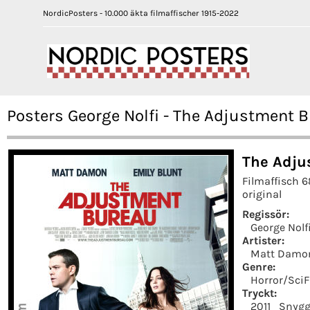
NordicPosters - 10.000 äkta filmaffischer 1915-2022
Posters George Nolfi - The Adjustment B
The Adju
Filmaffisch 
original
Regissör:
George Nolf
Artister:
Matt Damo
Genre:
Horror/SciF
Tryckt:
2011
Snygg