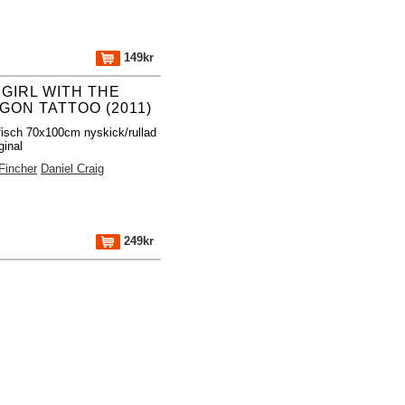
149kr
 GIRL WITH THE
GON TATTOO (2011)
fisch 70x100cm nyskick/rullad
ginal
Fincher
Daniel Craig
249kr