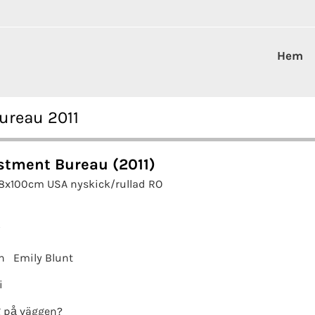
Hem
ureau 2011
stment Bureau (2011)
68x100cm USA nyskick/rullad RO
i
n
Emily Blunt
i
 på väggen?