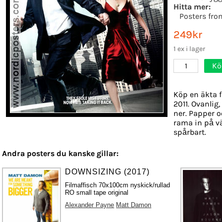
Hitta mer:
Posters fr
249kr
1 ex i lager
Kö
1
Köp en äkta f
2011. Ovanlig
ner. Papper oc
rama in på v
spårbart.
Andra posters du kanske gillar:
DOWNSIZING (2017)
Filmaffisch 70x100cm nyskick/rullad
RO small tape original
Alexander Payne
Matt Damon