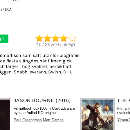
om USA
p!
4.0
/
5
from
15
ratings
ilmaffisch som satt utanför biografen
, de flesta slängdes när filmen gick
h färger i hög kvalitet, perfekt att
äggen. Snabb leverans, Swish, DHL
JASON BOURNE (2016)
THE 
Filmaffisch 68x100cm USA advance
Filmaf
nyskick/rullad RO original
nyskick
Paul Greengrass
Matt Damon
Yimou 