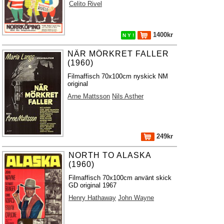
Celito Rivel
1400kr
N Y !
NÄR MÖRKRET FALLER
(1960)
Filmaffisch 70x100cm nyskick NM
original
Arne Mattsson
Nils Asther
249kr
NORTH TO ALASKA
(1960)
Filmaffisch 70x100cm använt skick
GD original 1967
Henry Hathaway
John Wayne