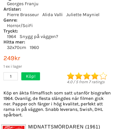
Georges Franju
Artister:
Pierre Brasseur
Alida Valli
Juliette Mayniel
Genre:
Horror/SciFi
Tryckt:
1964
Snygg på väggen?
Hitta mer:
32x70cm
1960
249kr
1 ex i lager
Köp!
1
4.0
/
5
from
7
ratings
Köp en äkta filmaffisch som satt utanför biografen
1964. Ovanlig, de flesta slängdes när filmen gick
ner. Papper och färger i hög kvalitet, perfekt att
rama in på väggen. Snabb leverans, Swish, DHL
spårbart.
MIDNATTSMÖRDAREN (1961)