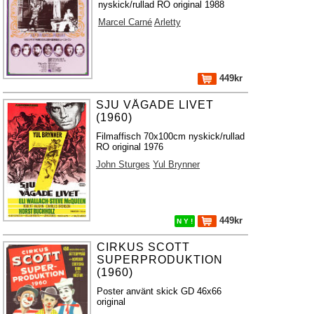
nyskick/rullad RO original 1988
Marcel Carné
Arletty
449kr
SJU VÅGADE LIVET
(1960)
Filmaffisch 70x100cm nyskick/rullad
RO original 1976
John Sturges
Yul Brynner
449kr
N Y !
CIRKUS SCOTT
SUPERPRODUKTION
(1960)
Poster använt skick GD 46x66
original