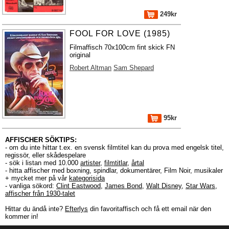
249kr
FOOL FOR LOVE (1985)
Filmaffisch 70x100cm fint skick FN
original
Robert Altman
Sam Shepard
95kr
AFFISCHER SÖKTIPS:
- om du inte hittar t.ex. en svensk filmtitel kan du prova med engelsk titel,
regissör, eller skådespelare
- sök i listan med 10.000
artister
,
filmtitlar
,
årtal
- hitta affischer med boxning, spindlar, dokumentärer, Film Noir, musikaler
+ mycket mer på vår
kategorisida
- vanliga sökord:
Clint Eastwood
,
James Bond
,
Walt Disney
,
Star Wars
,
affischer från 1930-talet
Hittar du ändå inte?
Efterlys
din favoritaffisch och få ett email när den
kommer in!