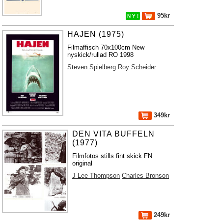
95kr
N Y !
HAJEN (1975)
Filmaffisch 70x100cm New
nyskick/rullad RO 1998
Steven Spielberg
Roy Scheider
349kr
DEN VITA BUFFELN
(1977)
Filmfotos stills fint skick FN
original
J Lee Thompson
Charles Bronson
249kr