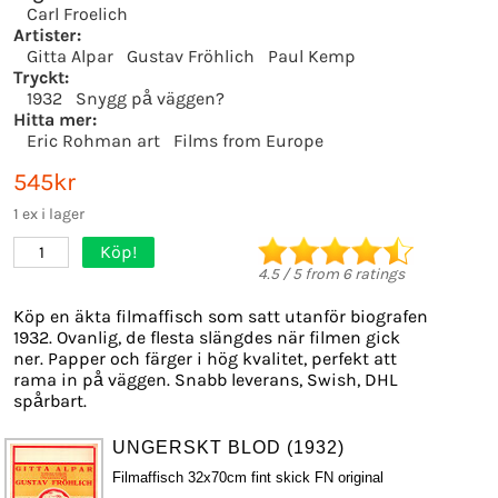
Carl Froelich
Artister:
Gitta Alpar
Gustav Fröhlich
Paul Kemp
Tryckt:
1932
Snygg på väggen?
Hitta mer:
Eric Rohman art
Films from Europe
545kr
1 ex i lager
Köp!
1
4.5
/
5
from
6
ratings
Köp en äkta filmaffisch som satt utanför biografen
1932. Ovanlig, de flesta slängdes när filmen gick
ner. Papper och färger i hög kvalitet, perfekt att
rama in på väggen. Snabb leverans, Swish, DHL
spårbart.
UNGERSKT BLOD (1932)
Filmaffisch 32x70cm fint skick FN original