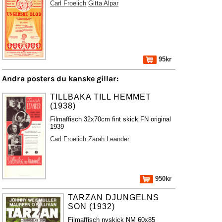
Carl Froelich
Gitta Alpar
95kr
Andra posters du kanske gillar:
TILLBAKA TILL HEMMET
(1938)
Filmaffisch 32x70cm fint skick FN original
1939
Carl Froelich
Zarah Leander
950kr
TARZAN DJUNGELNS
SON (1932)
Filmaffisch nyskick NM 60x85