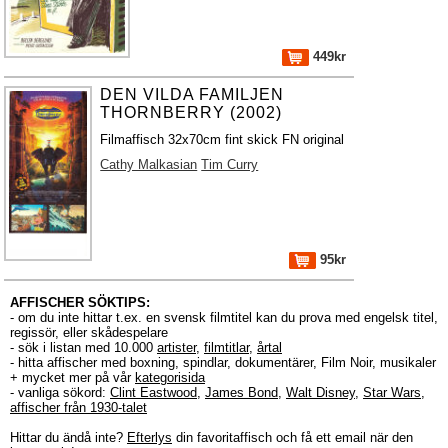
449kr
DEN VILDA FAMILJEN
THORNBERRY (2002)
Filmaffisch 32x70cm fint skick FN original
Cathy Malkasian
Tim Curry
95kr
AFFISCHER SÖKTIPS:
- om du inte hittar t.ex. en svensk filmtitel kan du prova med engelsk titel,
regissör, eller skådespelare
- sök i listan med 10.000
artister
,
filmtitlar
,
årtal
- hitta affischer med boxning, spindlar, dokumentärer, Film Noir, musikaler
+ mycket mer på vår
kategorisida
- vanliga sökord:
Clint Eastwood
,
James Bond
,
Walt Disney
,
Star Wars
,
affischer från 1930-talet
Hittar du ändå inte?
Efterlys
din favoritaffisch och få ett email när den