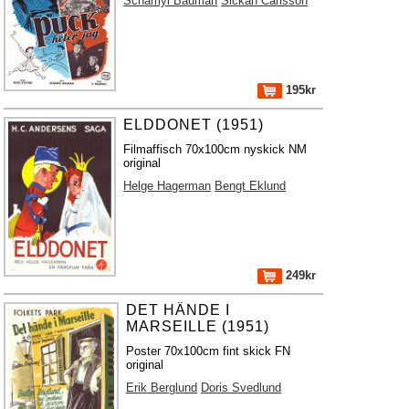
Schamyl Bauman
Sickan Carlsson
195kr
ELDDONET (1951)
Filmaffisch 70x100cm nyskick NM
original
Helge Hagerman
Bengt Eklund
249kr
DET HÄNDE I
MARSEILLE (1951)
Poster 70x100cm fint skick FN
original
Erik Berglund
Doris Svedlund