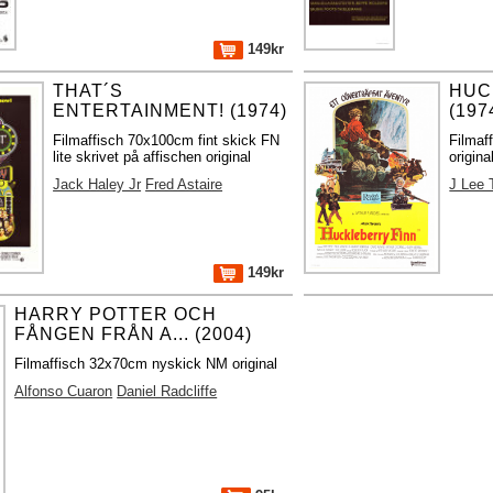
149kr
THAT´S
HUC
ENTERTAINMENT! (1974)
(197
Filmaffisch 70x100cm fint skick FN
Filmaf
lite skrivet på affischen original
origina
Jack Haley Jr
Fred Astaire
J Lee
149kr
HARRY POTTER OCH
FÅNGEN FRÅN A... (2004)
Filmaffisch 32x70cm nyskick NM original
Alfonso Cuaron
Daniel Radcliffe