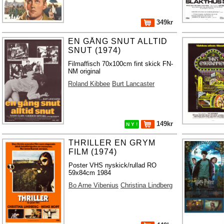
349kr
EN GÅNG SNUT ALLTID
SNUT (1974)
Filmaffisch 70x100cm fint skick FN-
NM original
Roland Kibbee
Burt Lancaster
149kr
N Y !
THRILLER EN GRYM
FILM (1974)
Poster VHS nyskick/rullad RO
59x84cm 1984
Bo Arne Vibenius
Christina Lindberg