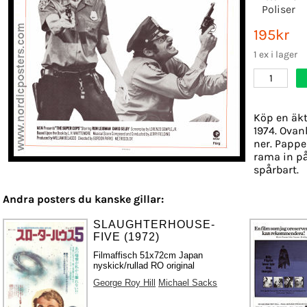
Poliser
195kr
1 ex i lager
1
Köp en äkt
1974. Ovanl
ner. Papper
rama in på
spårbart.
Andra posters du kanske gillar:
SLAUGHTERHOUSE-
FIVE (1972)
Filmaffisch 51x72cm Japan
nyskick/rullad RO original
George Roy Hill
Michael Sacks