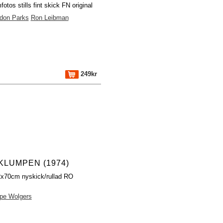
fotos stills fint skick FN original
don Parks
Ron Leibman
249kr
LUMPEN (1974)
2x70cm nyskick/rullad RO
pe Wolgers