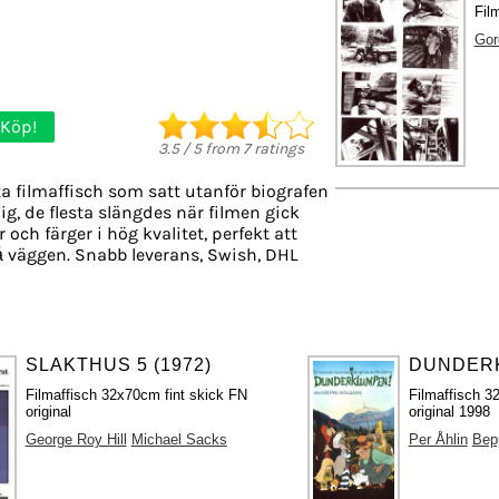
Film
Gor
Köp!
3.5
/
5
from
7
ratings
a filmaffisch som satt utanför biografen
ig, de flesta slängdes när filmen gick
 och färger i hög kvalitet, perfekt att
 väggen. Snabb leverans, Swish, DHL
SLAKTHUS 5 (1972)
DUNDERK
Filmaffisch 32x70cm fint skick FN
Filmaffisch 3
original
original 1998
George Roy Hill
Michael Sacks
Per Åhlin
Bep