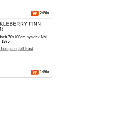
249kr
KLEBERRY FINN
4)
fisch 70x100cm nyskick NM
l 1975
 Thompson
Jeff East
149kr