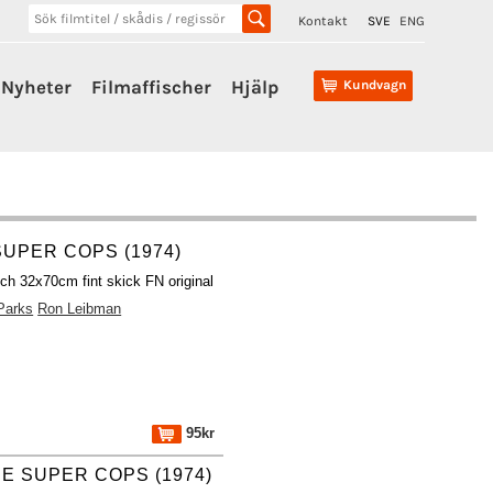
Kontakt
SVE
ENG
Nyheter
Filmaffischer
Hjälp
Kundvagn
SUPER COPS (1974)
sch 32x70cm fint skick FN original
Parks
Ron Leibman
95kr
E SUPER COPS (1974)