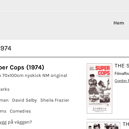
Hem
1974
THE 
er Cops (1974)
Filmaffi
h 70x100cm nyskick NM original
Gordon 
arks
bman
David Selby
Sheila Frazier
lms
Comedies
ygg på väggen?
TH