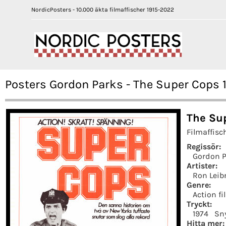
NordicPosters - 10.000 äkta filmaffischer 1915-2022
Posters Gordon Parks - The Super Cops 
The Sup
Filmaffisc
Regissör:
Gordon P
Artister:
Ron Lei
Genre:
Action fi
Tryckt:
1974
Sn
Hitta mer: