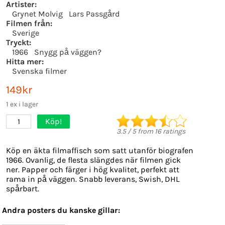
Artister:
Grynet Molvig
Lars Passgård
Filmen från:
Sverige
Tryckt:
1966
Snygg på väggen?
Hitta mer:
Svenska filmer
149kr
1 ex i lager
Köp!
1
3.5
/
5
from
16
ratings
Köp en äkta filmaffisch som satt utanför biografen
1966. Ovanlig, de flesta slängdes när filmen gick
ner. Papper och färger i hög kvalitet, perfekt att
rama in på väggen. Snabb leverans, Swish, DHL
spårbart.
Andra posters du kanske gillar: