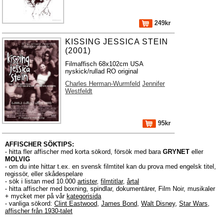
249kr
KISSING JESSICA STEIN
(2001)
Filmaffisch 68x102cm USA
nyskick/rullad RO original
Charles Herman-Wurmfeld
Jennifer
Westfeldt
95kr
AFFISCHER SÖKTIPS:
- hitta fler affischer med korta sökord, försök med bara
GRYNET
eller
MOLVIG
- om du inte hittar t.ex. en svensk filmtitel kan du prova med engelsk titel,
regissör, eller skådespelare
- sök i listan med 10.000
artister
,
filmtitlar
,
årtal
- hitta affischer med boxning, spindlar, dokumentärer, Film Noir, musikaler
+ mycket mer på vår
kategorisida
- vanliga sökord:
Clint Eastwood
,
James Bond
,
Walt Disney
,
Star Wars
,
affischer från 1930-talet