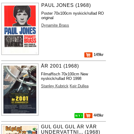
PAUL JONES (1968)
Poster 70x100cm nyskick/rullad RO
original
Dynamite Brass
149kr
ÅR 2001 (1968)
Filmaffisch 70x100cm New
nyskick/rullad RO 1998
Stanley Kubrick
Keir Dullea
449kr
N Y !
GUL GUL GUL ÄR VÅR
UNDERVATTNI... (1968)