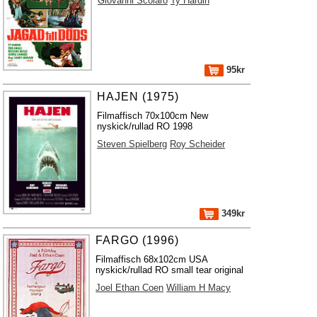
Giovanni Scolaro
Ty Hardin
95kr
HAJEN (1975)
Filmaffisch 70x100cm New
nyskick/rullad RO 1998
Steven Spielberg
Roy Scheider
349kr
FARGO (1996)
Filmaffisch 68x102cm USA
nyskick/rullad RO small tear original
Joel Ethan Coen
William H Macy