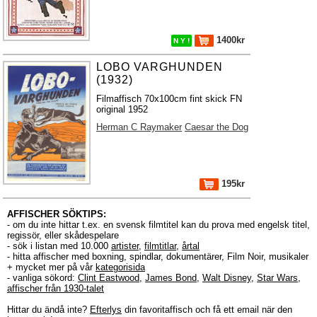
1400kr
N Y !
LOBO VARGHUNDEN
(1932)
Filmaffisch 70x100cm fint skick FN
original 1952
Herman C Raymaker
Caesar the Dog
195kr
AFFISCHER SÖKTIPS:
- om du inte hittar t.ex. en svensk filmtitel kan du prova med engelsk titel,
regissör, eller skådespelare
- sök i listan med 10.000
artister
,
filmtitlar
,
årtal
- hitta affischer med boxning, spindlar, dokumentärer, Film Noir, musikaler
+ mycket mer på vår
kategorisida
- vanliga sökord:
Clint Eastwood
,
James Bond
,
Walt Disney
,
Star Wars
,
affischer från 1930-talet
Hittar du ändå inte?
Efterlys
din favoritaffisch och få ett email när den