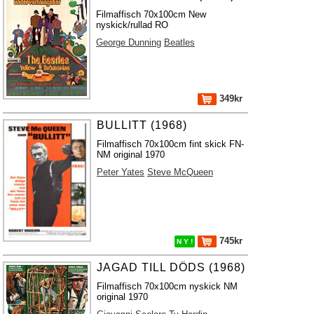
Filmaffisch 70x100cm New
nyskick/rullad RO
George Dunning
Beatles
349kr
BULLITT (1968)
Filmaffisch 70x100cm fint skick FN-
NM original 1970
Peter Yates
Steve McQueen
745kr
N Y !
JAGAD TILL DÖDS (1968)
Filmaffisch 70x100cm nyskick NM
original 1970