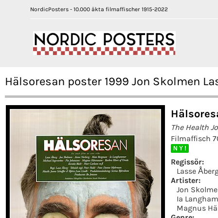
NordicPosters - 10.000 äkta filmaffischer 1915-2022
Hälsoresan poster 1999 Jon Skolmen La
Hälsores
The Health J
Filmaffisch 
N Y !
Regissör:
Lasse Åber
Artister:
Jon Skolm
Ia Langha
Magnus Hä
Genre: