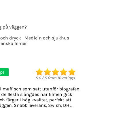
g på väggen?
 och dryck
Medicin och sjukhus
enska filmer
p!
5.0
/
5
from
16
ratings
ilmaffisch som satt utanför biografen
, de flesta slängdes när filmen gick
h färger i hög kvalitet, perfekt att
äggen. Snabb leverans, Swish, DHL