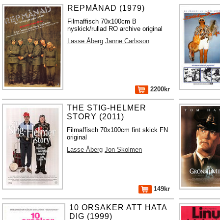
REPMÅNAD (1979)
Filmaffisch 70x100cm B
nyskick/rullad RO archive original
Lasse Åberg
Janne Carlsson
2200kr
THE STIG-HELMER
STORY (2011)
Filmaffisch 70x100cm fint skick FN
original
Lasse Åberg
Jon Skolmen
149kr
10 ORSAKER ATT HATA
DIG (1999)