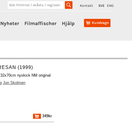
Kontakt
SVE
ENG
Nyheter
Filmaffischer
Hjälp
Kundvagn
ESAN (1999)
h 32x70cm nyskick NM original
g
Jon Skolmen
349kr