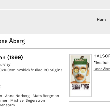
Hem
sse Åberg
HÄLSOR
an (1999)
Filmaffisc
ourney
Lasse Åber
70x100cm nyskick/rullad RO original
g
en
Anna Norberg
Mats Bergman
mmer
Michael Segerström
renstam