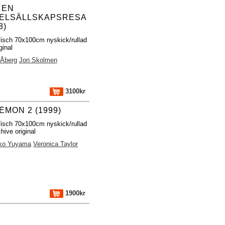
 EN
ELSÄLLSKAPSRESA
8)
fisch 70x100cm nyskick/rullad
ginal
 Åberg
Jon Skolmen
3100kr
ÉMON 2 (1999)
fisch 70x100cm nyskick/rullad
hive original
iko Yuyama
Veronica Taylor
1900kr