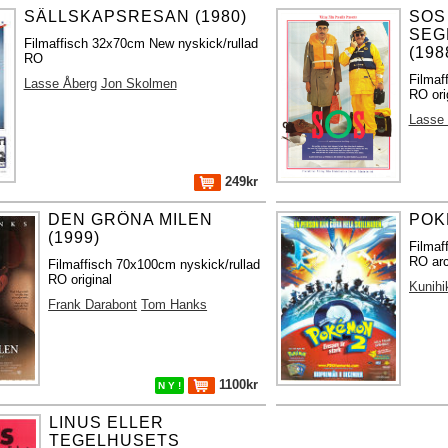
SÄLLSKAPSRESAN (1980)
SOS
SEG
Filmaffisch 32x70cm New nyskick/rullad
(198
RO
Filmaf
Lasse Åberg
Jon Skolmen
RO ori
Lasse
249kr
DEN GRÖNA MILEN
POK
(1999)
Filmaf
RO arc
Filmaffisch 70x100cm nyskick/rullad
RO original
Kunih
Frank Darabont
Tom Hanks
1100kr
N Y !
LINUS ELLER
TEGELHUSETS