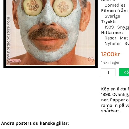
Comedies
Filmen från:
Sverige
Tryckt:
1999
Snyg
Hitta mer:
Resor
Mat
Nyheter
Sv
1200kr
1 ex i lager
Kö
1
Köp en äkta f
1999. Ovanlig
ner. Papper oc
rama in på v
spårbart.
Andra posters du kanske gillar: