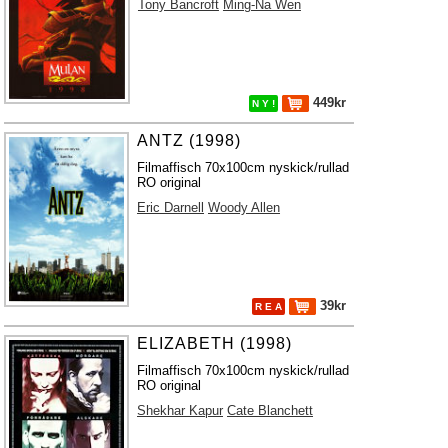
Tony Bancroft
Ming-Na Wen
449kr
N Y !
ANTZ (1998)
Filmaffisch 70x100cm nyskick/rullad
RO original
Eric Darnell
Woody Allen
39kr
R E A
ELIZABETH (1998)
Filmaffisch 70x100cm nyskick/rullad
RO original
Shekhar Kapur
Cate Blanchett