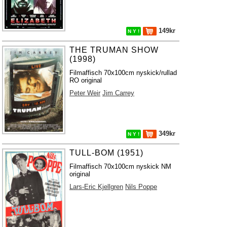
149kr
N Y !
THE TRUMAN SHOW
(1998)
Filmaffisch 70x100cm nyskick/rullad
RO original
Peter Weir
Jim Carrey
349kr
N Y !
TULL-BOM (1951)
Filmaffisch 70x100cm nyskick NM
original
Lars-Eric Kjellgren
Nils Poppe