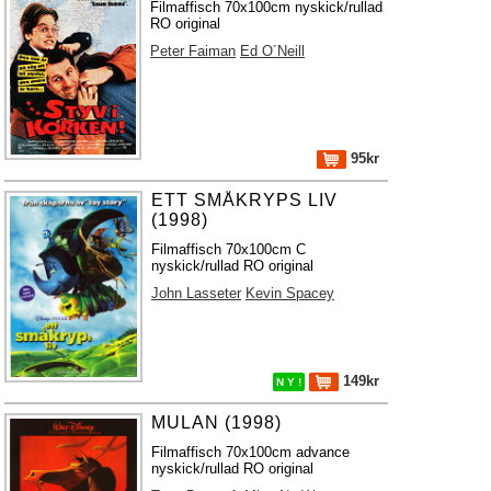
Filmaffisch 70x100cm nyskick/rullad
RO original
Peter Faiman
Ed O´Neill
95kr
ETT SMÅKRYPS LIV
(1998)
Filmaffisch 70x100cm C
nyskick/rullad RO original
John Lasseter
Kevin Spacey
149kr
N Y !
MULAN (1998)
Filmaffisch 70x100cm advance
nyskick/rullad RO original