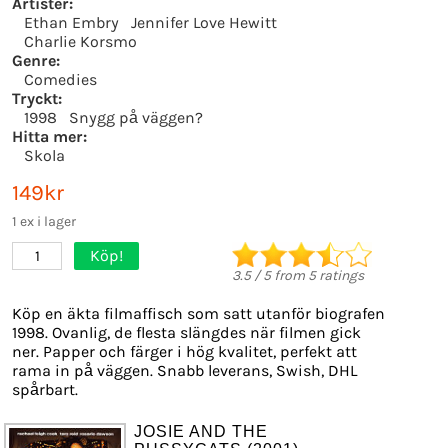
Artister:
Ethan Embry
Jennifer Love Hewitt
Charlie Korsmo
Genre:
Comedies
Tryckt:
1998
Snygg på väggen?
Hitta mer:
Skola
149kr
1 ex i lager
Köp!
1
3.5
/
5
from
5
ratings
Köp en äkta filmaffisch som satt utanför biografen
1998. Ovanlig, de flesta slängdes när filmen gick
ner. Papper och färger i hög kvalitet, perfekt att
rama in på väggen. Snabb leverans, Swish, DHL
spårbart.
JOSIE AND THE