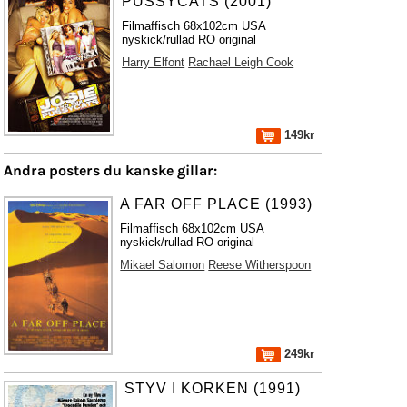
PUSSYCATS (2001)
Filmaffisch 68x102cm USA
nyskick/rullad RO original
Harry Elfont
Rachael Leigh Cook
149kr
Andra posters du kanske gillar:
A FAR OFF PLACE (1993)
Filmaffisch 68x102cm USA
nyskick/rullad RO original
Mikael Salomon
Reese Witherspoon
249kr
STYV I KORKEN (1991)