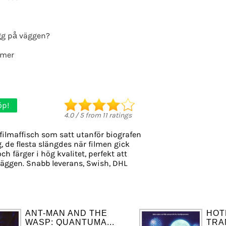
g på väggen?
lmer
öp!
4.0
/
5
from
11
ratings
filmaffisch som satt utanför biografen
, de flesta slängdes när filmen gick
ch färger i hög kvalitet, perfekt att
äggen. Snabb leverans, Swish, DHL
ANT-MAN AND THE
HOT
WASP: QUANTUMA...
TRA