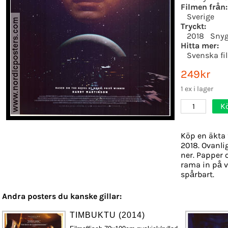
Filmen från:
Sverige
Tryckt:
2018
Snyg
Hitta mer:
Svenska fi
249kr
1 ex i lager
K
1
Köp en äkta 
2018. Ovanlig
ner. Papper o
rama in på v
spårbart.
Andra posters du kanske gillar:
TIMBUKTU (2014)