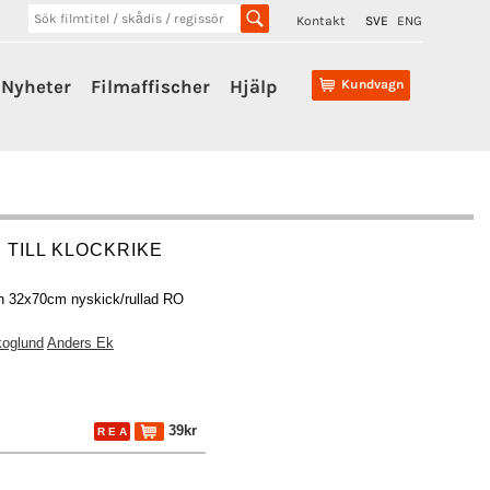
Kontakt
SVE
ENG
Nyheter
Filmaffischer
Hjälp
Kundvagn
 TILL KLOCKRIKE
ch 32x70cm nyskick/rullad RO
oglund
Anders Ek
39kr
R E A