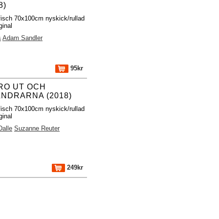
8)
fisch 70x100cm nyskick/rullad
ginal
s
Adam Sandler
95kr
RO UT OCH
ANDRARNA (2018)
fisch 70x100cm nyskick/rullad
ginal
Dalle
Suzanne Reuter
249kr