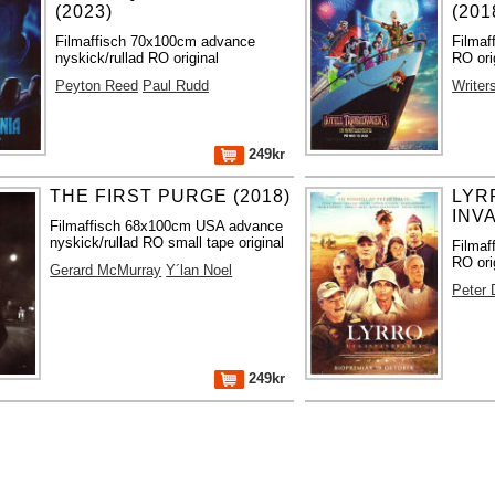
(2023)
(201
Filmaffisch 70x100cm advance
Filmaf
nyskick/rullad RO original
RO ori
Peyton Reed
Paul Rudd
Writer
249kr
THE FIRST PURGE (2018)
LYR
INV
Filmaffisch 68x100cm USA advance
nyskick/rullad RO small tape original
Filmaf
RO ori
Gerard McMurray
Y´lan Noel
Peter 
249kr