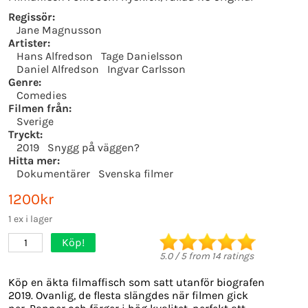
Regissör:
Jane Magnusson
Artister:
Hans Alfredson
Tage Danielsson
Daniel Alfredson
Ingvar Carlsson
Genre:
Comedies
Filmen från:
Sverige
Tryckt:
2019
Snygg på väggen?
Hitta mer:
Dokumentärer
Svenska filmer
1200kr
1 ex i lager
Köp!
1
5.0
/
5
from
14
ratings
Köp en äkta filmaffisch som satt utanför biografen
2019. Ovanlig, de flesta slängdes när filmen gick