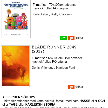
Filmaffisch 70x100cm advance
nyskick/rullad RO original
Kelly Asbury
Kelly Clarkson
149kr
N Y !
BLADE RUNNER 2049
(2017)
Filmaffisch 68x100cm USA advance
nyskick/rullad RO original
Denis Villeneuve
Harrison Ford
945kr
AFFISCHER SÖKTIPS:
- hitta fler affischer med korta sökord, försök med bara
HASSE
eller
OCH
eller
TAGE
eller
KÄRLEKSHISTORIA