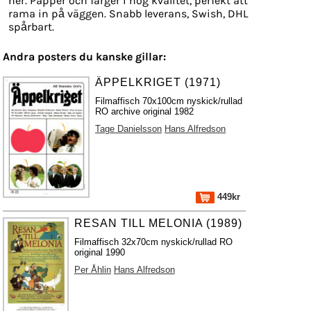
ner. Papper och färger i hög kvalitet, perfekt att
rama in på väggen. Snabb leverans, Swish, DHL
spårbart.
Andra posters du kanske gillar:
ÄPPELKRIGET (1971)
Filmaffisch 70x100cm nyskick/rullad
RO archive original 1982
Tage Danielsson
Hans Alfredson
449kr
RESAN TILL MELONIA (1989)
Filmaffisch 32x70cm nyskick/rullad RO
original 1990
Per Åhlin
Hans Alfredson