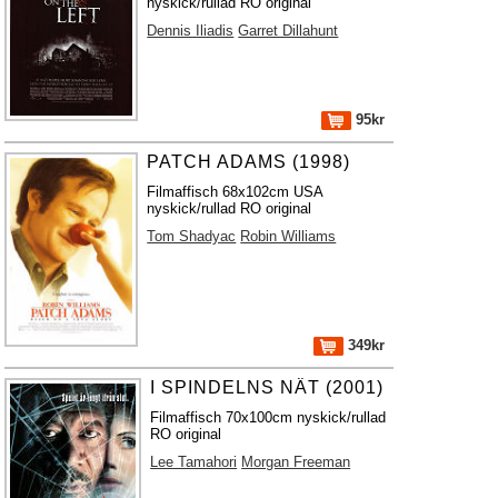
nyskick/rullad RO original
Dennis Iliadis
Garret Dillahunt
95kr
PATCH ADAMS (1998)
Filmaffisch 68x102cm USA
nyskick/rullad RO original
Tom Shadyac
Robin Williams
349kr
I SPINDELNS NÄT (2001)
Filmaffisch 70x100cm nyskick/rullad
RO original
Lee Tamahori
Morgan Freeman