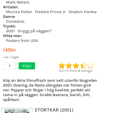
Mark Waters
Artister:
Monica Potter
Freddie Prinze Jr
Shalom Harlow
Genre:
Comedies
Tryckt:
2001
Snygg på väggen?
Hitta mer:
Posters from USA
149kr
1 ex i lager
Köp!
1
3.5
/
5
from
8
ratings
Köp en äkta filmaffisch som satt utanför biografen
2001. Ovanlig, de flesta slängdes när filmen gick
ner. Papper och färger i hög kvalitet, perfekt att
rama in på väggen. Snabb leverans, Swish, DHL
spårbart.
STÖRTKÄR (2001)