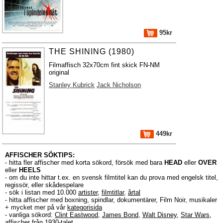
95kr
THE SHINING (1980)
Filmaffisch 32x70cm fint skick FN-NM
original
Stanley Kubrick
Jack Nicholson
449kr
AFFISCHER SÖKTIPS:
- hitta fler affischer med korta sökord, försök med bara
HEAD
eller
OVER
eller
HEELS
- om du inte hittar t.ex. en svensk filmtitel kan du prova med engelsk titel,
regissör, eller skådespelare
- sök i listan med 10.000
artister
,
filmtitlar
,
årtal
- hitta affischer med boxning, spindlar, dokumentärer, Film Noir, musikaler
+ mycket mer på vår
kategorisida
- vanliga sökord:
Clint Eastwood
,
James Bond
,
Walt Disney
,
Star Wars
,
affischer från 1930-talet