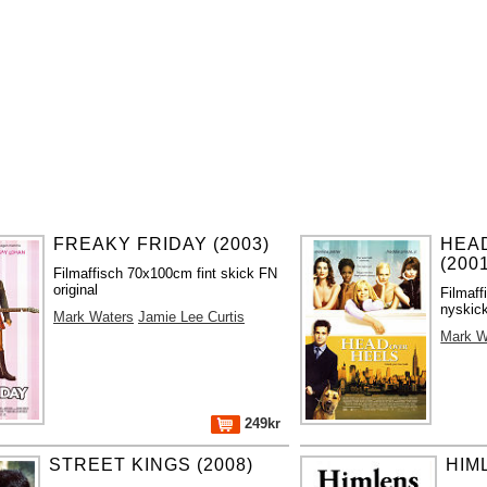
FREAKY FRIDAY (2003)
HEA
(200
Filmaffisch 70x100cm fint skick FN
original
Filmaf
nyskick
Mark Waters
Jamie Lee Curtis
Mark W
249kr
STREET KINGS (2008)
HIM