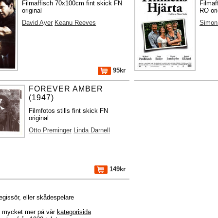
Filmaffisch 70x100cm fint skick FN
Filmaf
original
RO ori
David Ayer
Keanu Reeves
Simon
95kr
FOREVER AMBER
(1947)
Filmfotos stills fint skick FN
original
Otto Preminger
Linda Darnell
149kr
regissör, eller skådespelare
r + mycket mer på vår
kategorisida