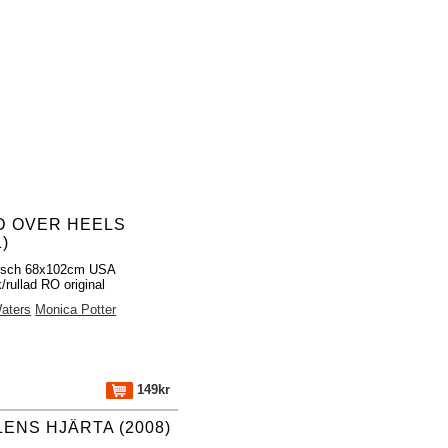
D OVER HEELS
1)
fisch 68x102cm USA
/rullad RO original
aters
Monica Potter
149kr
LENS HJÄRTA (2008)