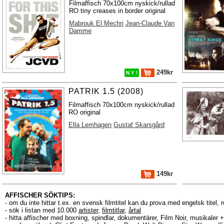
Filmaffisch 70x100cm nyskick/rullad
RO tiny creases in border original
Mabrouk El Mechri
Jean-Claude Van
Damme
249kr
N Y !
PATRIK 1.5 (2008)
Filmaffisch 70x100cm nyskick/rullad
RO original
Ella Lemhagen
Gustaf Skarsgård
149kr
AFFISCHER SÖKTIPS:
- om du inte hittar t.ex. en svensk filmtitel kan du prova med engelsk titel, 
- sök i listan med 10.000
artister
,
filmtitlar
,
årtal
- hitta affischer med boxning, spindlar, dokumentärer, Film Noir, musikale