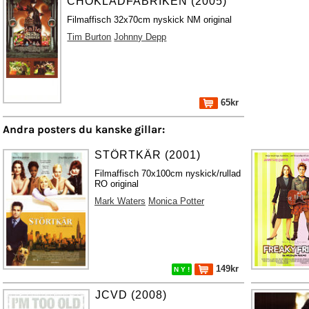
CHOKLADFABRIKEN (2005)
Filmaffisch 32x70cm nyskick NM original
Tim Burton
Johnny Depp
65kr
Andra posters du kanske gillar:
STÖRTKÄR (2001)
Filmaffisch 70x100cm nyskick/rullad
RO original
Mark Waters
Monica Potter
149kr
N Y !
JCVD (2008)