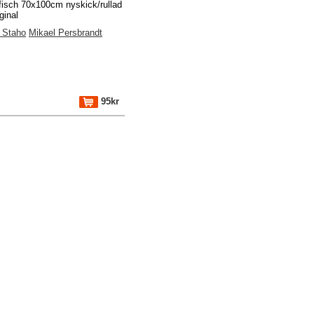
fisch 70x100cm nyskick/rullad
ginal
 Staho
Mikael Persbrandt
95kr