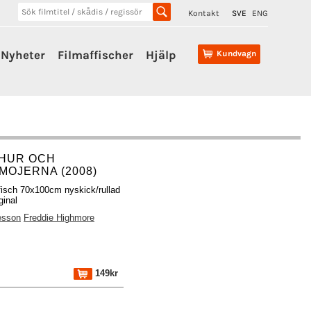
Kontakt
SVE
ENG
Nyheter
Filmaffischer
Hjälp
Kundvagn
HUR OCH
IMOJERNA (2008)
fisch 70x100cm nyskick/rullad
ginal
esson
Freddie Highmore
149kr