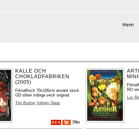
Hem
KALLE OCH
ART
CHOKLADFABRIKEN
MIN
(2005)
Filmaf
RO ori
Filmaffisch 70x100cm använt skick
GD sliten många veck original
Luc B
Tim Burton
Johnny Depp
39kr
R E A