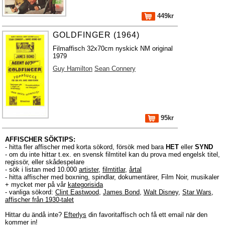
449kr
GOLDFINGER (1964)
Filmaffisch 32x70cm nyskick NM original
1979
Guy Hamilton
Sean Connery
95kr
AFFISCHER SÖKTIPS:
- hitta fler affischer med korta sökord, försök med bara
HET
eller
SYND
- om du inte hittar t.ex. en svensk filmtitel kan du prova med engelsk titel,
regissör, eller skådespelare
- sök i listan med 10.000
artister
,
filmtitlar
,
årtal
- hitta affischer med boxning, spindlar, dokumentärer, Film Noir, musikaler
+ mycket mer på vår
kategorisida
- vanliga sökord:
Clint Eastwood
,
James Bond
,
Walt Disney
,
Star Wars
,
affischer från 1930-talet
Hittar du ändå inte?
Efterlys
din favoritaffisch och få ett email när den
kommer in!