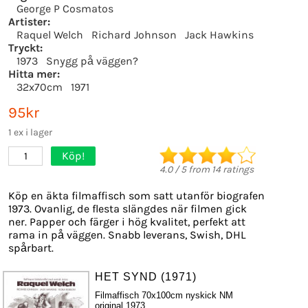
George P Cosmatos
Artister:
Raquel Welch
Richard Johnson
Jack Hawkins
Tryckt:
1973
Snygg på väggen?
Hitta mer:
32x70cm
1971
95kr
1 ex i lager
Köp!
1
4.0
/
5
from
14
ratings
Köp en äkta filmaffisch som satt utanför biografen
1973. Ovanlig, de flesta slängdes när filmen gick
ner. Papper och färger i hög kvalitet, perfekt att
rama in på väggen. Snabb leverans, Swish, DHL
spårbart.
HET SYND (1971)
Filmaffisch 70x100cm nyskick NM
original 1973