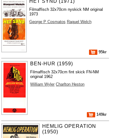
HET SYND (1971)
Filmaffisch 32x70cm nyskick NM original
1973
George P Cosmatos
Raquel Welch
95kr
BEN-HUR (1959)
Filmaffisch 32x70cm fint skick FN-NM
original 1962
William Wyler
Charlton Heston
149kr
HEMLIG OPERATION
(1950)