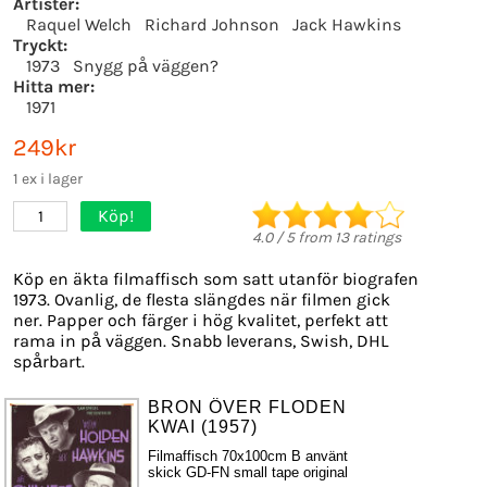
Artister:
Raquel Welch
Richard Johnson
Jack Hawkins
Tryckt:
1973
Snygg på väggen?
Hitta mer:
1971
249kr
1 ex i lager
Köp!
1
4.0
/
5
from
13
ratings
Köp en äkta filmaffisch som satt utanför biografen
1973. Ovanlig, de flesta slängdes när filmen gick
ner. Papper och färger i hög kvalitet, perfekt att
rama in på väggen. Snabb leverans, Swish, DHL
spårbart.
BRON ÖVER FLODEN
KWAI (1957)
Filmaffisch 70x100cm B använt
skick GD-FN small tape original