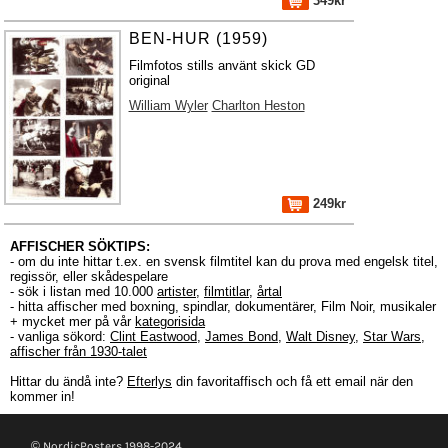
349kr
BEN-HUR (1959)
Filmfotos stills använt skick GD
original
William Wyler
Charlton Heston
249kr
AFFISCHER SÖKTIPS:
- om du inte hittar t.ex. en svensk filmtitel kan du prova med engelsk titel,
regissör, eller skådespelare
- sök i listan med 10.000
artister
,
filmtitlar
,
årtal
- hitta affischer med boxning, spindlar, dokumentärer, Film Noir, musikaler
+ mycket mer på vår
kategorisida
- vanliga sökord:
Clint Eastwood
,
James Bond
,
Walt Disney
,
Star Wars
,
affischer från 1930-talet
Hittar du ändå inte?
Efterlys
din favoritaffisch och få ett email när den
kommer in!
© NordicPosters 1998-2024