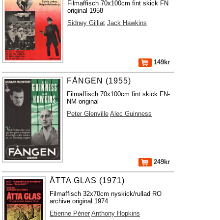
Filmaffisch 70x100cm fint skick FN
original 1958
Sidney Gilliat
Jack Hawkins
149kr
FÅNGEN (1955)
Filmaffisch 70x100cm fint skick FN-
NM original
Peter Glenville
Alec Guinness
249kr
ÅTTA GLAS (1971)
Filmaffisch 32x70cm nyskick/rullad RO
archive original 1974
Etienne Périer
Anthony Hopkins