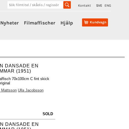
Kontakt
SVE
ENG
Nyheter
Filmaffischer
Hjälp
Kundvagn
N DANSADE EN
MMAR (1951)
affisch 70x100cm C fint skick
riginal
 Mattsson
Ulla Jacobsson
SOLD
N DANSADE EN