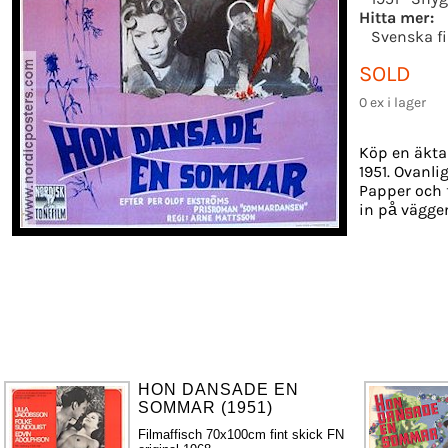
Hitta mer:
Svenska f
SOLD
0 ex i lager
Köp en äkta
1951. Ovanli
Papper och f
in på vägge
HON DANSADE EN
SOMMAR (1951)
Filmaffisch 70x100cm fint skick FN