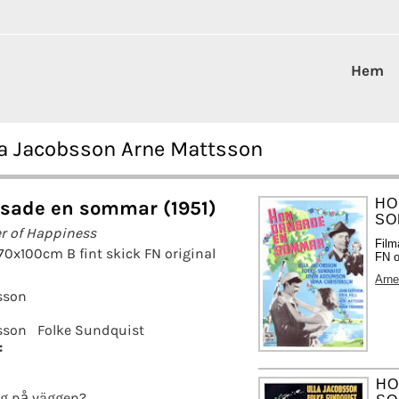
Hem
a Jacobsson Arne Mattsson
HO
sade en sommar (1951)
SO
 of Happiness
Film
70x100cm B fint skick FN original
FN o
Arne
sson
sson
Folke Sundquist
:
HO
g på väggen?