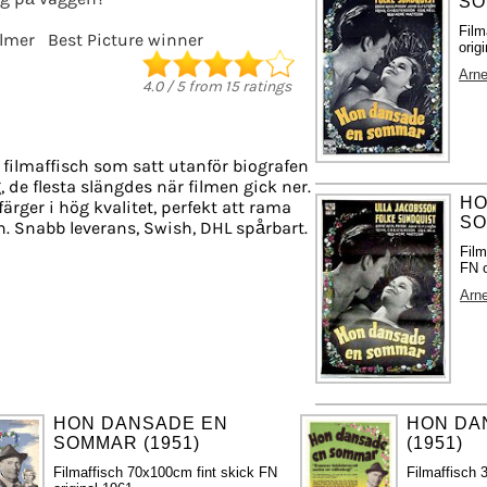
SO
Film
ilmer
Best Picture winner
origi
Arn
4.0
/
5
from
15
ratings
 filmaffisch som satt utanför biografen
g, de flesta slängdes när filmen gick ner.
HO
ärger i hög kvalitet, perfekt att rama
SO
n. Snabb leverans, Swish, DHL spårbart.
Film
FN o
Arn
HON DANSADE EN
HON DA
SOMMAR (1951)
(1951)
Filmaffisch 70x100cm fint skick FN
Filmaffisch 