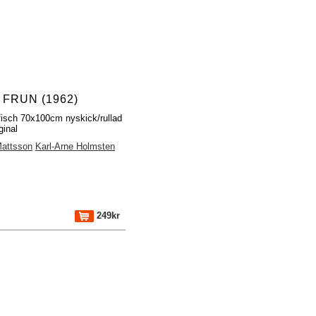
 FRUN (1962)
fisch 70x100cm nyskick/rullad
ginal
Mattsson
Karl-Arne Holmsten
249kr