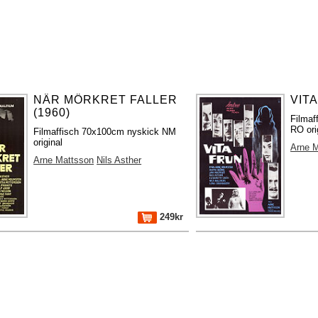
NÄR MÖRKRET FALLER
VITA
(1960)
Filmaf
RO ori
Filmaffisch 70x100cm nyskick NM
original
Arne 
Arne Mattsson
Nils Asther
249kr