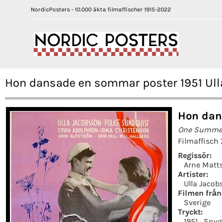
NordicPosters - 10.000 äkta filmaffischer 1915-2022
Hon dansade en sommar poster 1951 Ull
Hon dan
One Summer
Filmaffisch 
Regissör:
Arne Matt
Artister:
Ulla Jacob
Filmen från
Sverige
Tryckt:
1951
Snyg