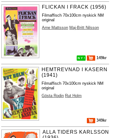
FLICKAN I FRACK (1956)
Filmaffisch 70x100cm nyskick NM
original
Arne Mattsson
Maj-Britt Nilsson
149kr
N Y !
HEMTREVNAD I KASERN
(1941)
Filmaffisch 70x100cm nyskick NM
original
Gösta Rodin
Rut Holm
349kr
ALLA TIDERS KARLSSON
(1936)