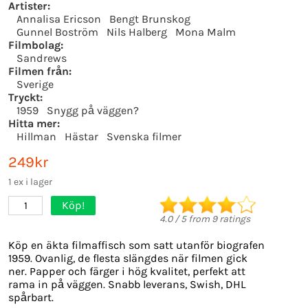
Artister:
Annalisa Ericson
Bengt Brunskog
Gunnel Boström
Nils Halberg
Mona Malm
Filmbolag:
Sandrews
Filmen från:
Sverige
Tryckt:
1959
Snygg på väggen?
Hitta mer:
Hillman
Hästar
Svenska filmer
249kr
1 ex i lager
Köp!
1
4.0
/
5
from
9
ratings
Köp en äkta filmaffisch som satt utanför biografen
1959. Ovanlig, de flesta slängdes när filmen gick
ner. Papper och färger i hög kvalitet, perfekt att
rama in på väggen. Snabb leverans, Swish, DHL
spårbart.