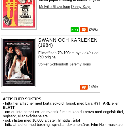
Melville Shavelson
Danny Kaye
249kr
N Y !
SWANN OCH KÄRLEKEN
(1984)
Filmaffisch 70x100cm nyskick/rullad
RO original
Volker Schlöndorff
Jeremy Irons
149kr
AFFISCHER SÖKTIPS:
- hitta fler affischer med korta sökord, försök med bara
RYTTARE
eller
BLÅTT
- om du inte hittar t.ex. en svensk filmtitel kan du prova med engelsk titel,
regissör, eller skådespelare
- sök i listan med 10.000
artister
,
filmtitlar
,
årtal
- hitta affischer med boxning, spindlar, dokumentärer, Film Noir, musikaler