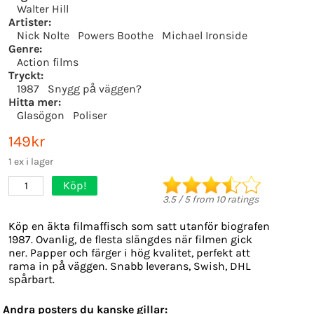
Walter Hill
Artister:
Nick Nolte
Powers Boothe
Michael Ironside
Genre:
Action films
Tryckt:
1987
Snygg på väggen?
Hitta mer:
Glasögon
Poliser
149kr
1 ex i lager
Köp!
1
3.5
/
5
from
10
ratings
Köp en äkta filmaffisch som satt utanför biografen
1987. Ovanlig, de flesta slängdes när filmen gick
ner. Papper och färger i hög kvalitet, perfekt att
rama in på väggen. Snabb leverans, Swish, DHL
spårbart.
Andra posters du kanske gillar: