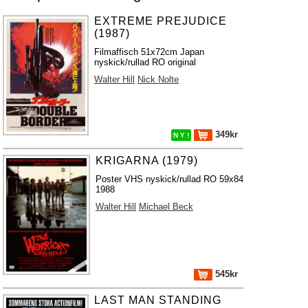
EXTREME PREJUDICE
(1987)
Filmaffisch 51x72cm Japan
nyskick/rullad RO original
Walter Hill
Nick Nolte
349kr
N Y !
KRIGARNA (1979)
Poster VHS nyskick/rullad RO 59x84
1988
Walter Hill
Michael Beck
545kr
LAST MAN STANDING