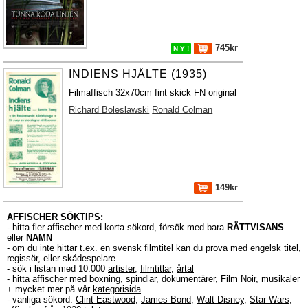
745kr
N Y !
INDIENS HJÄLTE (1935)
Filmaffisch 32x70cm fint skick FN original
Richard Boleslawski
Ronald Colman
149kr
AFFISCHER SÖKTIPS:
- hitta fler affischer med korta sökord, försök med bara
RÄTTVISANS
eller
NAMN
- om du inte hittar t.ex. en svensk filmtitel kan du prova med engelsk titel,
regissör, eller skådespelare
- sök i listan med 10.000
artister
,
filmtitlar
,
årtal
- hitta affischer med boxning, spindlar, dokumentärer, Film Noir, musikaler
+ mycket mer på vår
kategorisida
- vanliga sökord:
Clint Eastwood
,
James Bond
,
Walt Disney
,
Star Wars
,