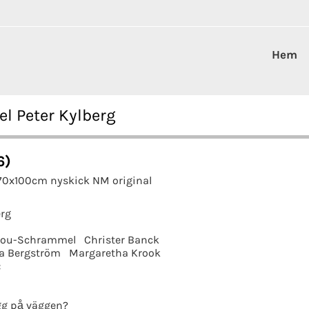
Hem
l Peter Kylberg
6)
 70x100cm nyskick NM original
erg
jou-Schrammel
Christer Banck
a Bergström
Margaretha Krook
:
g på väggen?