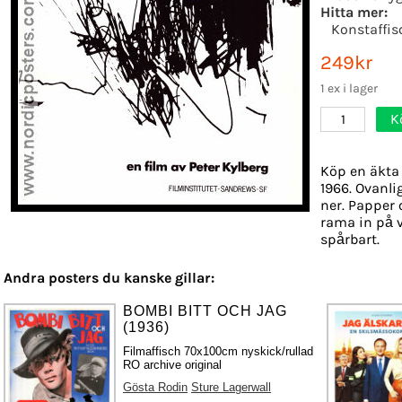
Hitta mer:
Konstaffis
249kr
1 ex i lager
K
1
Köp en äkta 
1966. Ovanli
ner. Papper o
rama in på 
spårbart.
Andra posters du kanske gillar:
BOMBI BITT OCH JAG
(1936)
Filmaffisch 70x100cm nyskick/rullad
RO archive original
Gösta Rodin
Sture Lagerwall