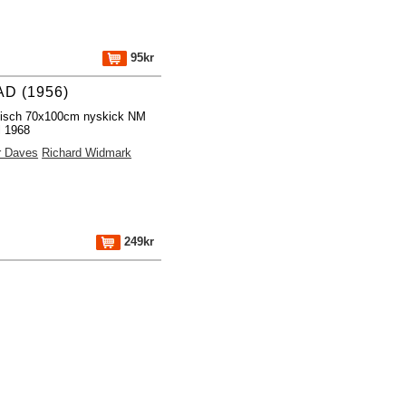
95kr
D (1956)
fisch 70x100cm nyskick NM
l 1968
r Daves
Richard Widmark
249kr