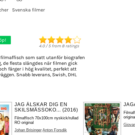
cher
Svenska filmer
öp!
4.0
/
5
from
8
ratings
filmaffisch som satt utanför biografen
g, de flesta slängdes när filmen gick
ch färger i hög kvalitet, perfekt att
väggen. Snabb leverans, Swish, DHL
JAG ÄLSKAR DIG EN
JAG
SKILSMÄSSOKO... (2016)
Filma
origin
Filmaffisch 70x100cm nyskick/rullad
RO original
Giovan
Johan Brisinger
Anton Forsdik