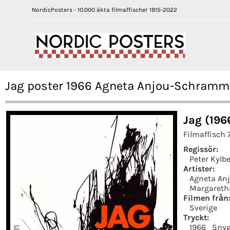
NordicPosters - 10.000 äkta filmaffischer 1915-2022
Jag poster 1966 Agneta Anjou-Schramme
Jag (196
Filmaffisch
Regissör:
Peter Kylb
Artister:
Agneta An
Margareth
Filmen från
Sverige
Tryckt:
1966
Snyg