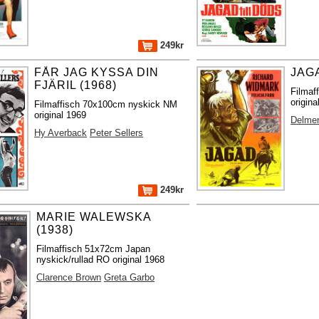
249kr
FÅR JAG KYSSA DIN
JAGA
FJÄRIL (1968)
Filmaf
origina
Filmaffisch 70x100cm nyskick NM
original 1969
Delme
Hy Averback
Peter Sellers
249kr
MARIE WALEWSKA
(1938)
Filmaffisch 51x72cm Japan
nyskick/rullad RO original 1968
Clarence Brown
Greta Garbo