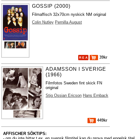
GOSSIP (2000)
Filmaffisch 32x70cm nyskick NM original
Colin Nutley
Pernilla August
39kr
R E A
ADAMSSON I SVERIGE
(1966)
Filmfotos Sweden fint skick FN
original
Stig Ossian Ericson
Hans Ernback
449kr
AFFISCHER SÖKTIPS:
- om du inte hittar t.ex. en svensk filmtitel kan du prova med engelsk titel,