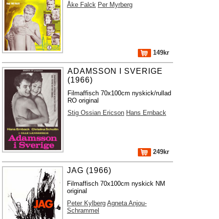
Åke Falck
Per Myrberg
149kr
ADAMSSON I SVERIGE
(1966)
Filmaffisch 70x100cm nyskick/rullad
RO original
Stig Ossian Ericson
Hans Ernback
249kr
JAG (1966)
Filmaffisch 70x100cm nyskick NM
original
Peter Kylberg
Agneta Anjou-
Schrammel