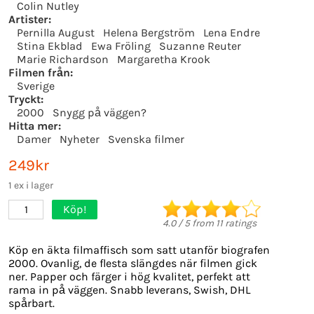
Colin Nutley
Artister:
Pernilla August
Helena Bergström
Lena Endre
Stina Ekblad
Ewa Fröling
Suzanne Reuter
Marie Richardson
Margaretha Krook
Filmen från:
Sverige
Tryckt:
2000
Snygg på väggen?
Hitta mer:
Damer
Nyheter
Svenska filmer
249kr
1 ex i lager
Köp!
1
4.0
/
5
from
11
ratings
Köp en äkta filmaffisch som satt utanför biografen
2000. Ovanlig, de flesta slängdes när filmen gick
ner. Papper och färger i hög kvalitet, perfekt att
rama in på väggen. Snabb leverans, Swish, DHL
spårbart.