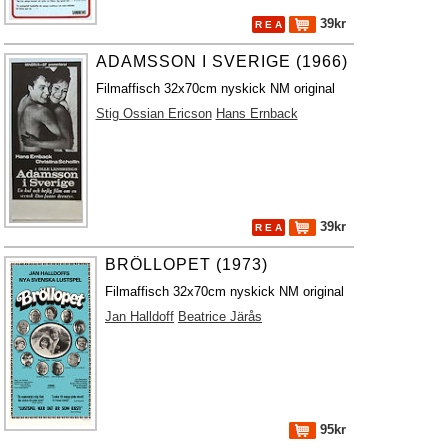
39kr
R E A
ADAMSSON I SVERIGE (1966)
Filmaffisch 32x70cm nyskick NM original
Stig Ossian Ericson
Hans Ernback
39kr
R E A
BRÖLLOPET (1973)
Filmaffisch 32x70cm nyskick NM original
Jan Halldoff
Beatrice Järås
95kr