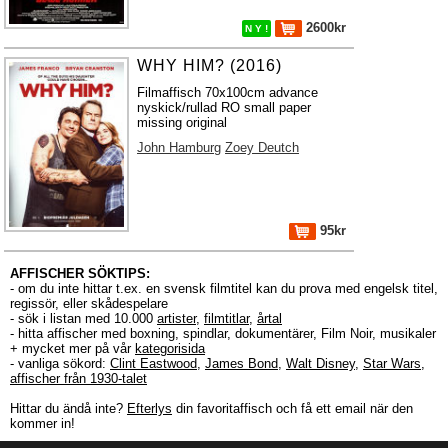
2600kr
N Y !
WHY HIM? (2016)
Filmaffisch 70x100cm advance
nyskick/rullad RO small paper
missing original
John Hamburg
Zoey Deutch
95kr
AFFISCHER SÖKTIPS:
- om du inte hittar t.ex. en svensk filmtitel kan du prova med engelsk titel,
regissör, eller skådespelare
- sök i listan med 10.000
artister
,
filmtitlar
,
årtal
- hitta affischer med boxning, spindlar, dokumentärer, Film Noir, musikaler
+ mycket mer på vår
kategorisida
- vanliga sökord:
Clint Eastwood
,
James Bond
,
Walt Disney
,
Star Wars
,
affischer från 1930-talet
Hittar du ändå inte?
Efterlys
din favoritaffisch och få ett email när den
kommer in!