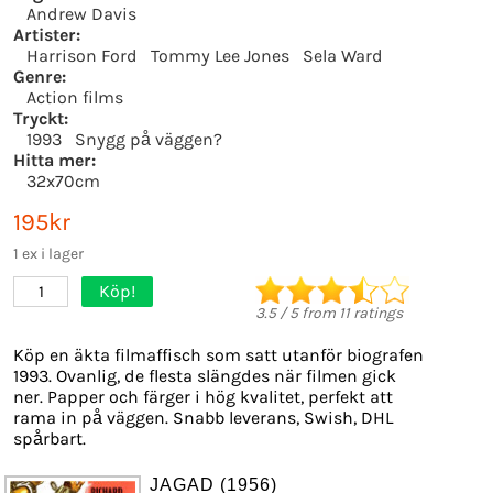
Andrew Davis
Artister:
Harrison Ford
Tommy Lee Jones
Sela Ward
Genre:
Action films
Tryckt:
1993
Snygg på väggen?
Hitta mer:
32x70cm
195kr
1 ex i lager
Köp!
1
3.5
/
5
from
11
ratings
Köp en äkta filmaffisch som satt utanför biografen
1993. Ovanlig, de flesta slängdes när filmen gick
ner. Papper och färger i hög kvalitet, perfekt att
rama in på väggen. Snabb leverans, Swish, DHL
spårbart.
JAGAD (1956)