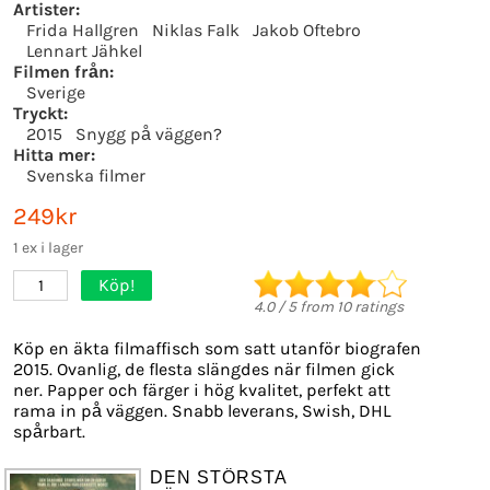
Artister:
Frida Hallgren
Niklas Falk
Jakob Oftebro
Lennart Jähkel
Filmen från:
Sverige
Tryckt:
2015
Snygg på väggen?
Hitta mer:
Svenska filmer
249kr
1 ex i lager
Köp!
1
4.0
/
5
from
10
ratings
Köp en äkta filmaffisch som satt utanför biografen
2015. Ovanlig, de flesta slängdes när filmen gick
ner. Papper och färger i hög kvalitet, perfekt att
rama in på väggen. Snabb leverans, Swish, DHL
spårbart.
DEN STÖRSTA