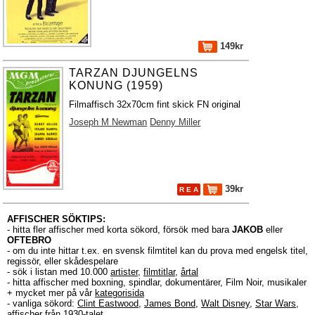
149kr
TARZAN DJUNGELNS
KONUNG (1959)
Filmaffisch 32x70cm fint skick FN original
Joseph M Newman
Denny Miller
39kr
R E A
AFFISCHER SÖKTIPS:
- hitta fler affischer med korta sökord, försök med bara
JAKOB
eller
OFTEBRO
- om du inte hittar t.ex. en svensk filmtitel kan du prova med engelsk titel,
regissör, eller skådespelare
- sök i listan med 10.000
artister
,
filmtitlar
,
årtal
- hitta affischer med boxning, spindlar, dokumentärer, Film Noir, musikaler
+ mycket mer på vår
kategorisida
- vanliga sökord:
Clint Eastwood
,
James Bond
,
Walt Disney
,
Star Wars
,
affischer från 1930-talet