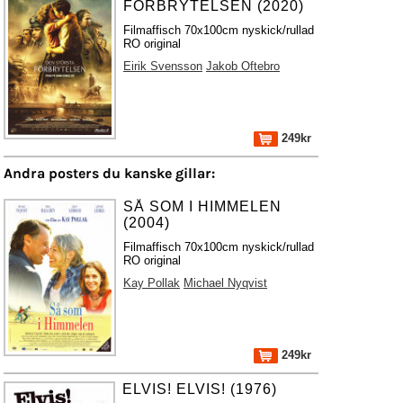
FÖRBRYTELSEN (2020)
Filmaffisch 70x100cm nyskick/rullad
RO original
Eirik Svensson
Jakob Oftebro
249kr
Andra posters du kanske gillar:
SÅ SOM I HIMMELEN
(2004)
Filmaffisch 70x100cm nyskick/rullad
RO original
Kay Pollak
Michael Nyqvist
249kr
ELVIS! ELVIS! (1976)