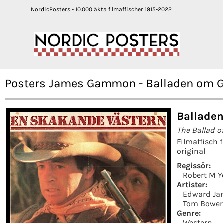
NordicPosters - 10.000 äkta filmaffischer 1915-2022
Posters James Gammon - Balladen om Gr
Balladen
The Ballad o
Filmaffisch 
original
Regissör:
Robert M 
Artister:
Edward Ja
Tom Bower
Genre:
Western