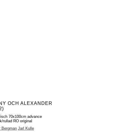
NY OCH ALEXANDER
2)
fisch 70x100cm advance
k/rullad RO original
r Bergman
Jarl Kulle