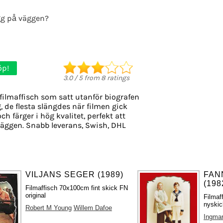
g på väggen?
öp!
3.0
/
5
from
8
ratings
filmaffisch som satt utanför biografen
, de flesta slängdes när filmen gick
ch färger i hög kvalitet, perfekt att
äggen. Snabb leverans, Swish, DHL
VILJANS SEGER (1989)
FAN
(198
Filmaffisch 70x100cm fint skick FN
original
Filmaf
nyskic
Robert M Young
Willem Dafoe
Ingma