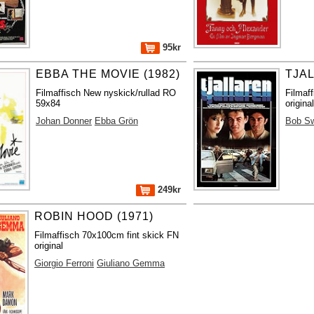
95kr
EBBA THE MOVIE (1982)
TJAL
Filmaffisch New nyskick/rullad RO
Filmaf
59x84
origina
Johan Donner
Ebba Grön
Bob S
249kr
ROBIN HOOD (1971)
Filmaffisch 70x100cm fint skick FN
original
Giorgio Ferroni
Giuliano Gemma