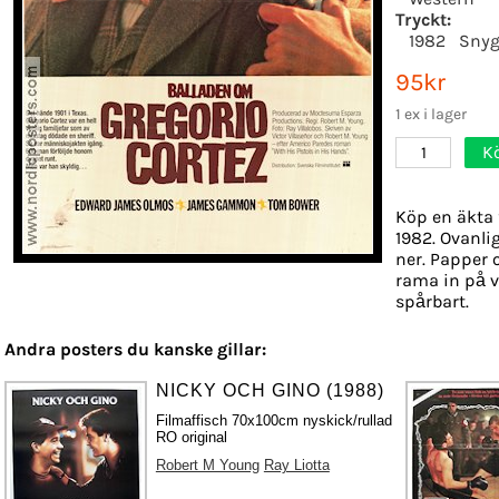
Tryckt:
1982
Snyg
95kr
1 ex i lager
K
1
Köp en äkta 
1982. Ovanlig
ner. Papper o
rama in på v
spårbart.
Andra posters du kanske gillar:
NICKY OCH GINO (1988)
Filmaffisch 70x100cm nyskick/rullad
RO original
Robert M Young
Ray Liotta