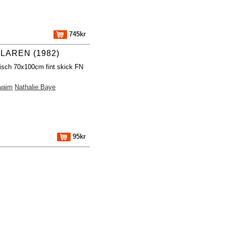
745kr
LAREN (1982)
fisch 70x100cm fint skick FN
l
waim
Nathalie Baye
95kr