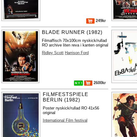
249kr
BLADE RUNNER (1982)
Filmaffisch 70x100cm nyskick/rullad
RO archive liten reva i kanten original
Ridley Scott
Harrison Ford
2600kr
N Y !
FILMFESTSPIELE
BERLIN (1982)
Poster nyskick/rullad RO 41x56
original
International Film festival