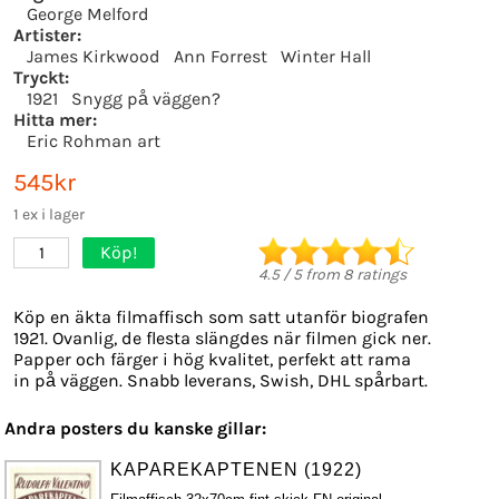
George Melford
Artister:
James Kirkwood
Ann Forrest
Winter Hall
Tryckt:
1921
Snygg på väggen?
Hitta mer:
Eric Rohman art
545kr
1 ex i lager
Köp!
1
4.5
/
5
from
8
ratings
Köp en äkta filmaffisch som satt utanför biografen
1921. Ovanlig, de flesta slängdes när filmen gick ner.
Papper och färger i hög kvalitet, perfekt att rama
in på väggen. Snabb leverans, Swish, DHL spårbart.
Andra posters du kanske gillar:
KAPAREKAPTENEN (1922)