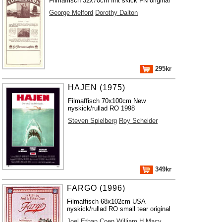
Filmaffisch 32x70cm fint skick FN original
George Melford
Dorothy Dalton
295kr
HAJEN (1975)
Filmaffisch 70x100cm New
nyskick/rullad RO 1998
Steven Spielberg
Roy Scheider
349kr
FARGO (1996)
Filmaffisch 68x102cm USA
nyskick/rullad RO small tear original
Joel Ethan Coen
William H Macy