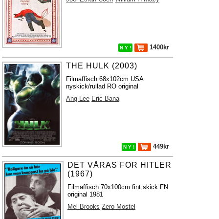
1400kr
N Y !
THE HULK (2003)
Filmaffisch 68x102cm USA
nyskick/rullad RO original
Ang Lee
Eric Bana
449kr
N Y !
DET VÅRAS FÖR HITLER
(1967)
Filmaffisch 70x100cm fint skick FN
original 1981
Mel Brooks
Zero Mostel