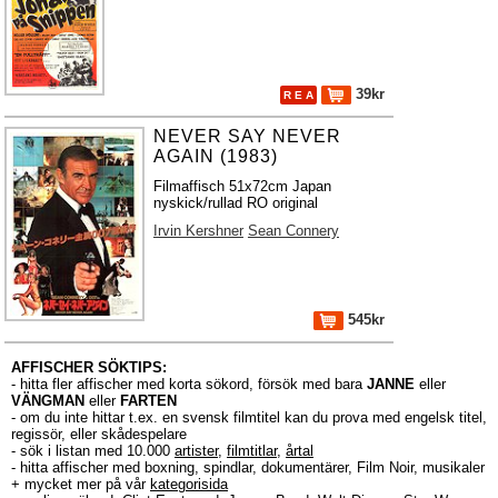
39kr
R E A
NEVER SAY NEVER
AGAIN (1983)
Filmaffisch 51x72cm Japan
nyskick/rullad RO original
Irvin Kershner
Sean Connery
545kr
AFFISCHER SÖKTIPS:
- hitta fler affischer med korta sökord, försök med bara
JANNE
eller
VÄNGMAN
eller
FARTEN
- om du inte hittar t.ex. en svensk filmtitel kan du prova med engelsk titel,
regissör, eller skådespelare
- sök i listan med 10.000
artister
,
filmtitlar
,
årtal
- hitta affischer med boxning, spindlar, dokumentärer, Film Noir, musikaler
+ mycket mer på vår
kategorisida