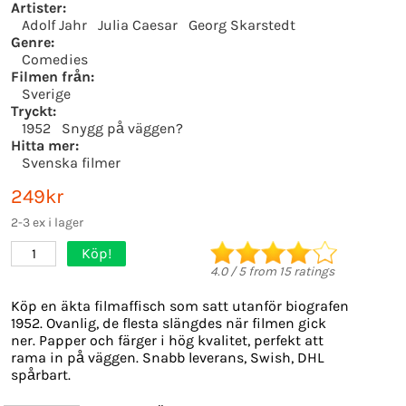
Artister:
Adolf Jahr
Julia Caesar
Georg Skarstedt
Genre:
Comedies
Filmen från:
Sverige
Tryckt:
1952
Snygg på väggen?
Hitta mer:
Svenska filmer
249kr
2-3 ex i lager
Köp!
1
4.0
/
5
from
15
ratings
Köp en äkta filmaffisch som satt utanför biografen
1952. Ovanlig, de flesta slängdes när filmen gick
ner. Papper och färger i hög kvalitet, perfekt att
rama in på väggen. Snabb leverans, Swish, DHL
spårbart.