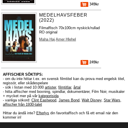
349kr
MEDELHAVSFEBER
(2022)
Filmaffisch 70x100cm nyskick/rullad
RO original
Maha Haj
Amer Hlehel
249kr
AFFISCHER SÖKTIPS:
- om du inte hittar t.ex. en svensk filmtitel kan du prova med engelsk titel,
regissör, eller skådespelare
- sök i listan med 10.000
artister
,
filmtitlar
,
årtal
- hitta affischer med boxning, spindlar, dokumentärer, Film Noir, musikaler
+ mycket mer på vår
kategorisida
- vanliga sökord:
Clint Eastwood
,
James Bond
,
Walt Disney
,
Star Wars
,
affischer från 1930-talet
Hittar du ändå inte?
Efterlys
din favoritaffisch och få ett email när den
kommer in!