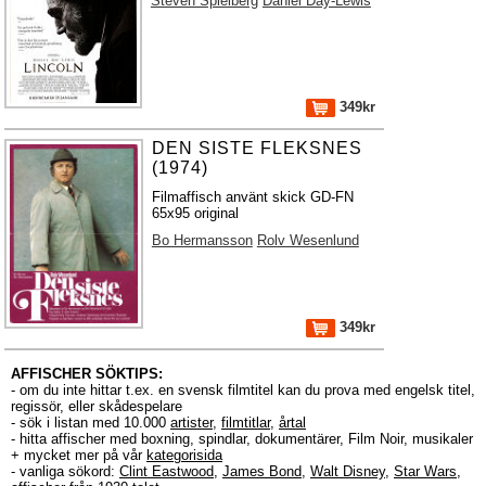
Steven Spielberg
Daniel Day-Lewis
349kr
DEN SISTE FLEKSNES
(1974)
Filmaffisch använt skick GD-FN
65x95 original
Bo Hermansson
Rolv Wesenlund
349kr
AFFISCHER SÖKTIPS:
- om du inte hittar t.ex. en svensk filmtitel kan du prova med engelsk titel,
regissör, eller skådespelare
- sök i listan med 10.000
artister
,
filmtitlar
,
årtal
- hitta affischer med boxning, spindlar, dokumentärer, Film Noir, musikaler
+ mycket mer på vår
kategorisida
- vanliga sökord:
Clint Eastwood
,
James Bond
,
Walt Disney
,
Star Wars
,