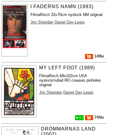
I FADERNS NAMN (1993)
Filmaffisch 32x70cm nyskick NM original
Jim Sheridan
Daniel Day-Lewis
149kr
MY LEFT FOOT (1989)
Filmaffisch 68x102cm USA
nyskick/rullad RO creases pinholes
original
Jim Sheridan
Daniel Day-Lewis
745kr
N Y !
DRÖMMARNAS LAND
(2002)