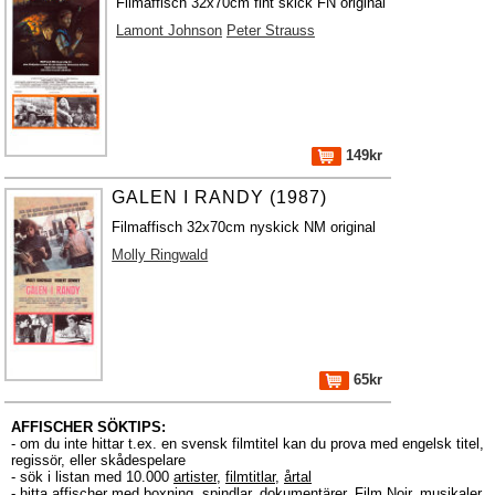
Filmaffisch 32x70cm fint skick FN original
Lamont Johnson
Peter Strauss
149kr
GALEN I RANDY (1987)
Filmaffisch 32x70cm nyskick NM original
Molly Ringwald
65kr
AFFISCHER SÖKTIPS:
- om du inte hittar t.ex. en svensk filmtitel kan du prova med engelsk titel,
regissör, eller skådespelare
- sök i listan med 10.000
artister
,
filmtitlar
,
årtal
- hitta affischer med boxning, spindlar, dokumentärer, Film Noir, musikaler