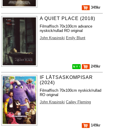
349kr
A QUIET PLACE (2018)
Filmaffisch 70x100cm advance
nyskick/rullad RO original
John Krasinski
Emily Blunt
249kr
N Y !
IF LÅTSASKOMPISAR
(2024)
Filmaffisch 70x100cm nyskick/rullad
RO original
John Krasinski
Cailey Fleming
149kr