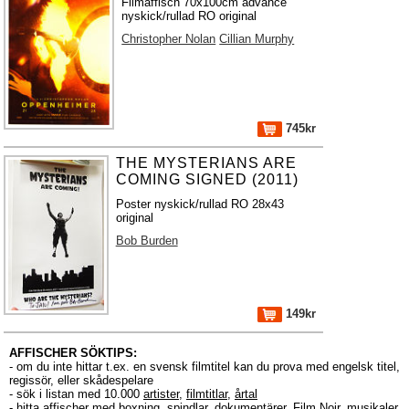
Filmaffisch 70x100cm advance
nyskick/rullad RO original
Christopher Nolan
Cillian Murphy
745kr
THE MYSTERIANS ARE
COMING SIGNED (2011)
Poster nyskick/rullad RO 28x43
original
Bob Burden
149kr
AFFISCHER SÖKTIPS:
- om du inte hittar t.ex. en svensk filmtitel kan du prova med engelsk titel,
regissör, eller skådespelare
- sök i listan med 10.000
artister
,
filmtitlar
,
årtal
- hitta affischer med boxning, spindlar, dokumentärer, Film Noir, musikaler