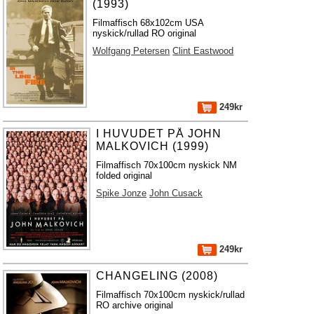
(1993)
Filmaffisch 68x102cm USA
nyskick/rullad RO original
Wolfgang Petersen
Clint Eastwood
249kr
I HUVUDET PÅ JOHN
MALKOVICH (1999)
Filmaffisch 70x100cm nyskick NM
folded original
Spike Jonze
John Cusack
249kr
CHANGELING (2008)
Filmaffisch 70x100cm nyskick/rullad
RO archive original