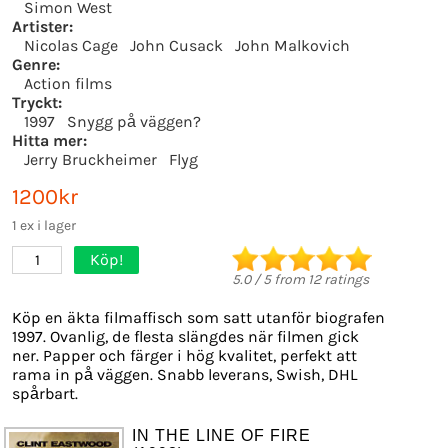
Simon West
Artister:
Nicolas Cage
John Cusack
John Malkovich
Genre:
Action films
Tryckt:
1997
Snygg på väggen?
Hitta mer:
Jerry Bruckheimer
Flyg
1200kr
1 ex i lager
Köp!
1
5.0
/
5
from
12
ratings
Köp en äkta filmaffisch som satt utanför biografen
1997. Ovanlig, de flesta slängdes när filmen gick
ner. Papper och färger i hög kvalitet, perfekt att
rama in på väggen. Snabb leverans, Swish, DHL
spårbart.
IN THE LINE OF FIRE