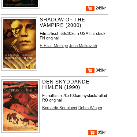
249kr
SHADOW OF THE
VAMPIRE (2000)
Filmaffisch 68x102cm USA fint skick
FN original
E Elias Merhige
John Malkovich
349kr
DEN SKYDDANDE
HIMLEN (1990)
Filmaffisch 70x100cm nyskick/rullad
RO original
Bernardo Bertolucci
Debra Winger
95kr