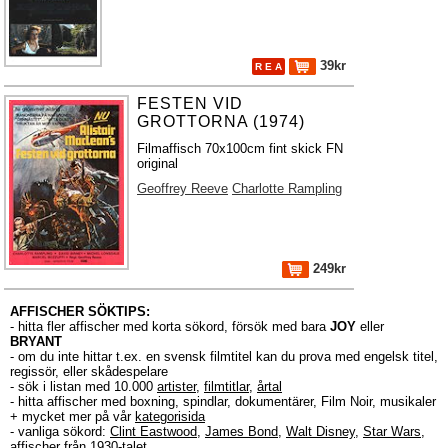
39kr
R E A
FESTEN VID
GROTTORNA (1974)
Filmaffisch 70x100cm fint skick FN
original
Geoffrey Reeve
Charlotte Rampling
249kr
AFFISCHER SÖKTIPS:
- hitta fler affischer med korta sökord, försök med bara
JOY
eller
BRYANT
- om du inte hittar t.ex. en svensk filmtitel kan du prova med engelsk titel,
regissör, eller skådespelare
- sök i listan med 10.000
artister
,
filmtitlar
,
årtal
- hitta affischer med boxning, spindlar, dokumentärer, Film Noir, musikaler
+ mycket mer på vår
kategorisida
- vanliga sökord:
Clint Eastwood
,
James Bond
,
Walt Disney
,
Star Wars
,
affischer från 1930-talet