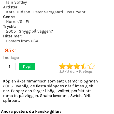
Iain Softley
Artister:
Kate Hudson
Peter Sarsgaard
Joy Bryant
Genre:
Horror/SciFi
Tryckt:
2005
Snygg på väggen?
Hitta mer:
Posters from USA
195kr
1 ex i lager
Köp!
1
3.5
/
5
from
9
ratings
Köp en äkta filmaffisch som satt utanför biografen
2005. Ovanlig, de flesta slängdes när filmen gick
ner. Papper och färger i hög kvalitet, perfekt att
rama in på väggen. Snabb leverans, Swish, DHL
spårbart.
Andra posters du kanske gillar: