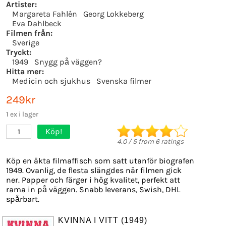
Artister:
Margareta Fahlén
Georg Lokkeberg
Eva Dahlbeck
Filmen från:
Sverige
Tryckt:
1949
Snygg på väggen?
Hitta mer:
Medicin och sjukhus
Svenska filmer
249kr
1 ex i lager
Köp!
1
4.0
/
5
from
6
ratings
Köp en äkta filmaffisch som satt utanför biografen
1949. Ovanlig, de flesta slängdes när filmen gick
ner. Papper och färger i hög kvalitet, perfekt att
rama in på väggen. Snabb leverans, Swish, DHL
spårbart.
KVINNA I VITT (1949)