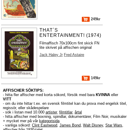
249kr
THAT´S
ENTERTAINMENT! (1974)
Filmaffisch 70x100cm fint skick FN
lite skrivet på affischen original
Jack Haley Jr
Fred Astaire
149kr
AFFISCHER SÖKTIPS:
- hitta fler affischer med korta sökord, försök med bara
KVINNA
eller
VITT
- om du inte hittar t.ex. en svensk filmtitel kan du prova med engelsk titel,
regissör, eller skådespelare
- sök i listan med 10.000
artister
,
filmtitlar
,
årtal
- hitta affischer med boxning, spindlar, dokumentärer, Film Noir, musikaler
+ mycket mer på vår
kategorisida
- vanliga sökord:
Clint Eastwood
,
James Bond
,
Walt Disney
,
Star Wars
,
affischer från 1930-talet