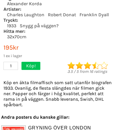
Alexander Korda
Artister:
Charles Laughton
Robert Donat
Franklin Dyall
Tryckt:
1933
Snygg på väggen?
Hitta mer:
32x70cm
195kr
1 ex i lager
Köp!
1
3.5
/
5
from
16
ratings
Köp en äkta filmaffisch som satt utanför biografen
1933. Ovanlig, de flesta slängdes när filmen gick
ner. Papper och färger i hög kvalitet, perfekt att
rama in på väggen. Snabb leverans, Swish, DHL
spårbart.
Andra posters du kanske gillar:
GRYNING ÖVER LONDON