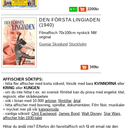
2200kr
N Y !
DEN FÖRSTA LINGIADEN
(1940)
Filmaffisch 70x100cm nyskick NM
original
Gunnar Skoglund
Stockholm
349kr
AFFISCHER SÖKTIPS:
- hitta fler affischer med korta sökord, försök med bara
KVINNORNA
eller
KRING
eller
KUNGEN
- om du inte hittar t.ex. en svensk filmtitel kan du prova med engelsk titel,
regissör, eller skådespelare
- sök i listan med 10.000
artister
,
filmtitlar
,
årtal
- hitta affischer med boxning, spindlar, dokumentärer, Film Noir, musikaler
+ mycket mer på vår
kategorisida
- vanliga sökord:
Clint Eastwood
,
James Bond
,
Walt Disney
,
Star Wars
,
affischer från 1930-talet
Hittar du ändå inte?
Efterlys
din favoritaffisch och få ett email när den