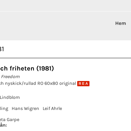
Hem
81
och friheten (1981)
d Freedom
ch nyskick/rullad RO 60x80 original
R E A
 Lindblom
ling
Hans Wigren
Leif Ahrle
eta Garpe
ån: