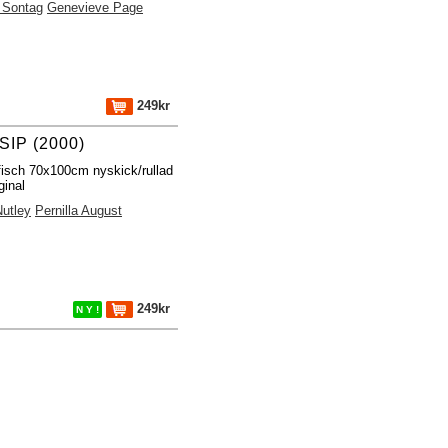
 Sontag
Genevieve Page
249kr
IP (2000)
fisch 70x100cm nyskick/rullad
ginal
Nutley
Pernilla August
249kr
N Y !