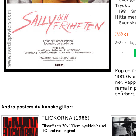
Tryckt:
1981
S
Hitta mer
Svenska
39kr
2-3 ex i lag
1
Köp en äk
1981. Ova
ner. Pappe
rama in p
spårbart.
Andra posters du kanske gillar:
FLICKORNA (1968)
Filmaffisch 70x100cm nyskick/rullad
RO archive original