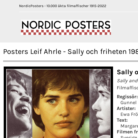
NordicPosters - 10.000 äkta filmaffischer 1915-2022
Posters Leif Ahrle - Sally och friheten 19
Sally 
Sally an
Filmaffis
Regissör:
Gunnel
Artister:
Ewa Frö
Text:
Margar
Filmen fr
Sverige