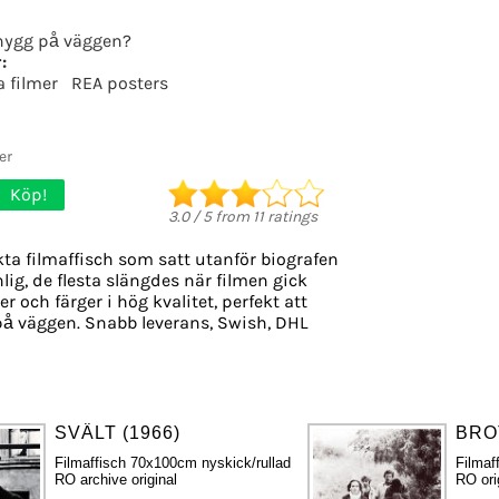
nygg på väggen?
:
 filmer
REA posters
er
Köp!
3.0
/
5
from
11
ratings
ta filmaffisch som satt utanför biografen
nlig, de flesta slängdes när filmen gick
r och färger i hög kvalitet, perfekt att
å väggen. Snabb leverans, Swish, DHL
SVÄLT (1966)
BRO
Filmaffisch 70x100cm nyskick/rullad
Filmaf
RO archive original
RO ori