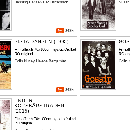
Henning Carlsen
Per Oscarsson
Susan
249kr
SISTA DANSEN (1993)
GOSS
Filmaffisch 70x100cm nyskick/rullad
Filmaf
RO original
RO ori
Colin Nutley
Helena Bergström
Colin 
249kr
UNDER
KÖRSBÄRSTRÄDEN
(2015)
Filmaffisch 70x100cm nyskick/rullad
RO original