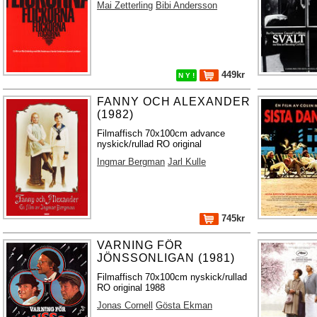
Mai Zetterling
Bibi Andersson
449kr
N Y !
FANNY OCH ALEXANDER
(1982)
Filmaffisch 70x100cm advance
nyskick/rullad RO original
Ingmar Bergman
Jarl Kulle
745kr
VARNING FÖR
JÖNSSONLIGAN (1981)
Filmaffisch 70x100cm nyskick/rullad
RO original 1988
Jonas Cornell
Gösta Ekman