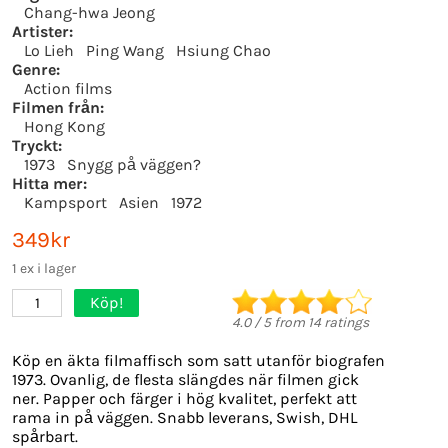
Chang-hwa Jeong
Artister:
Lo Lieh
Ping Wang
Hsiung Chao
Genre:
Action films
Filmen från:
Hong Kong
Tryckt:
1973
Snygg på väggen?
Hitta mer:
Kampsport
Asien
1972
349kr
1 ex i lager
Köp!
1
4.0
/
5
from
14
ratings
Köp en äkta filmaffisch som satt utanför biografen
1973. Ovanlig, de flesta slängdes när filmen gick
ner. Papper och färger i hög kvalitet, perfekt att
rama in på väggen. Snabb leverans, Swish, DHL
spårbart.