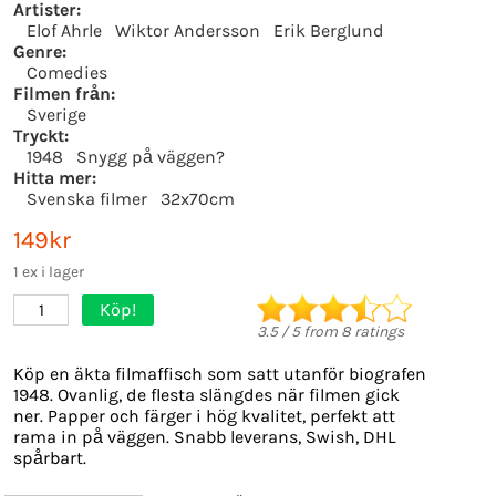
Artister:
Elof Ahrle
Wiktor Andersson
Erik Berglund
Genre:
Comedies
Filmen från:
Sverige
Tryckt:
1948
Snygg på väggen?
Hitta mer:
Svenska filmer
32x70cm
149kr
1 ex i lager
Köp!
1
3.5
/
5
from
8
ratings
Köp en äkta filmaffisch som satt utanför biografen
1948. Ovanlig, de flesta slängdes när filmen gick
ner. Papper och färger i hög kvalitet, perfekt att
rama in på väggen. Snabb leverans, Swish, DHL
spårbart.