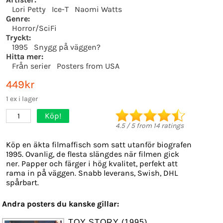
Lori Petty
Ice-T
Naomi Watts
Genre:
Horror/SciFi
Tryckt:
1995
Snygg på väggen?
Hitta mer:
Från serier
Posters from USA
449kr
1 ex i lager
Köp!
1
4.5
/
5
from
14
ratings
Köp en äkta filmaffisch som satt utanför biografen
1995. Ovanlig, de flesta slängdes när filmen gick
ner. Papper och färger i hög kvalitet, perfekt att
rama in på väggen. Snabb leverans, Swish, DHL
spårbart.
Andra posters du kanske gillar:
TOY STORY (1995)