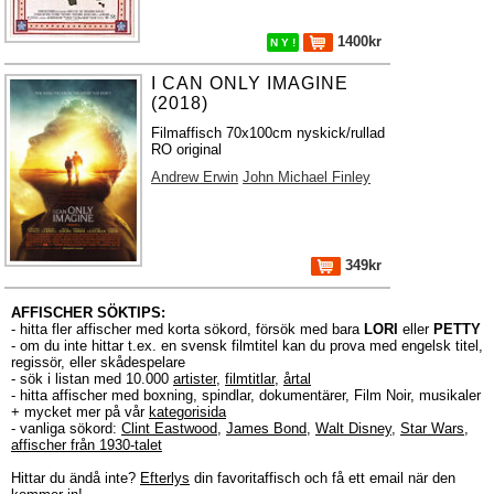
1400kr
N Y !
I CAN ONLY IMAGINE
(2018)
Filmaffisch 70x100cm nyskick/rullad
RO original
Andrew Erwin
John Michael Finley
349kr
AFFISCHER SÖKTIPS:
- hitta fler affischer med korta sökord, försök med bara
LORI
eller
PETTY
- om du inte hittar t.ex. en svensk filmtitel kan du prova med engelsk titel,
regissör, eller skådespelare
- sök i listan med 10.000
artister
,
filmtitlar
,
årtal
- hitta affischer med boxning, spindlar, dokumentärer, Film Noir, musikaler
+ mycket mer på vår
kategorisida
- vanliga sökord:
Clint Eastwood
,
James Bond
,
Walt Disney
,
Star Wars
,
affischer från 1930-talet
Hittar du ändå inte?
Efterlys
din favoritaffisch och få ett email när den