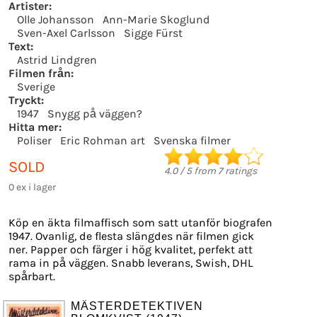
Artister:
Olle Johansson
Ann-Marie Skoglund
Sven-Axel Carlsson
Sigge Fürst
Text:
Astrid Lindgren
Filmen från:
Sverige
Tryckt:
1947
Snygg på väggen?
Hitta mer:
Poliser
Eric Rohman art
Svenska filmer
SOLD
4.0
/
5
from
7
ratings
0 ex i lager
Köp en äkta filmaffisch som satt utanför biografen
1947. Ovanlig, de flesta slängdes när filmen gick
ner. Papper och färger i hög kvalitet, perfekt att
rama in på väggen. Snabb leverans, Swish, DHL
spårbart.
MÄSTERDETEKTIVEN