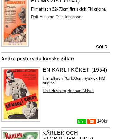
BLOMKVIST (1947)
Filmaffisch 32x70cm fint skick FN original
Rolf Husberg
Olle Johansson
SOLD
Andra posters du kanske gillar:
EN KARL I KÖKET (1954)
Filmaffisch 70x100cm nyskick NM
original
Rolf Husberg
Herman Ahlsell
149kr
N Y !
KÄRLEK OCH
STÖRTLOPP (1946)